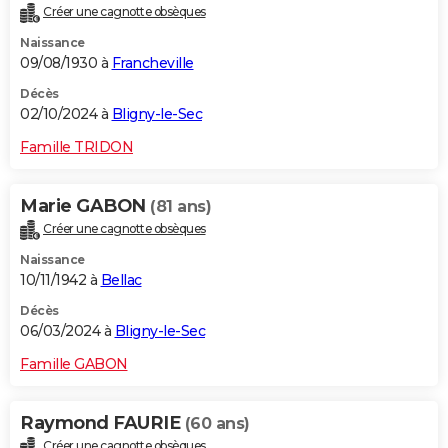
Créer une cagnotte obsèques
City break
Voyage de noces
Climat
Destinations
Voyage nature
Forum
+
PHOTO
Naissance
09/08/1930 à
Francheville
GUIDES D'ACHAT
Décès
BONS PLANS
02/10/2024 à
Bligny-le-Sec
CARTE DE VOEUX
Famille TRIDON
Carte Bonne année
Carte Pâques
Carte de Noël
Carte Saint-Valentin
Carte d'anniversaire
DICTIONNAIRE
Marie GABON
(81 ans)
Biographies
Expressions
Dictionnaire
Citations
Proverbes
PROGRAMME TV
Créer une cagnotte obsèques
Naissance
COPAINS D'AVANT
10/11/1942 à
Bellac
Se connecter
Collèges
Universités
Service militaire
S'inscrire
Lycées
Primaires
Entreprises
Avis de recherche
AVIS DE DÉCÈS
Décès
06/03/2024 à
Bligny-le-Sec
FORUM
Famille GABON
Lifestyle
Sport
Television
Cinema
Bricolage
Culture
Auto
Voyage
Raymond FAURIE
(60 ans)
Créer une cagnotte obsèques