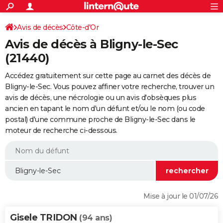
ACTUALITÉS
Connexion
S'inscrire
Avis de décès
Côte-d'Or
Rechercher
Société
Education
Villes
Politique
Faits Divers
Monde
+
SPORT
Avis de décès à Bligny-le-Sec
Football
Cyclisme
Forum
Coupe du monde 2026
Tennis
Rugby
CULTURE
(21440)
TNT
Cinéma
Musique
Programme TV
Streaming
Sorties cinéma
+
FINANCE
Accédez gratuitement sur cette page au carnet des décès de
Bligny-le-Sec. Vous pouvez affiner votre recherche, trouver un
Impôts
Immobilier
Banque
Crédit
Retraite
Epargne
Risques naturels par ville
Assurance
AUTO
avis de décès, une nécrologie ou un avis d'obsèques plus
ancien en tapant le nom d'un défunt et/ou le nom (ou code
Réserver un essai
Berlines
Forum auto
Essais
Citadines
SUV
+
HIGH-TECH
postal) d'une commune proche de Bligny-le-Sec dans le
moteur de recherche ci-dessous.
Meilleur smartphone
Ordinateurs
Guide high-tech
Mobiles
Internet
Jeux vidéo
+
BRICOLAGE
Aménagement intérieur
Cuisine
Jardinage
+
Forum
Extérieur
Salle de bains
Rangement
WEEK-END
Escapades
Expositions
Week-end nature
Guides de France
Patrimoine
Musées
+
LIFESTYLE
Bien-être
Mode
+
Art de vivre
Loisirs
Modes de vie
SANTE
Mise à jour le 01/07/26
Guide de la santé
Médicaments
+
Alimentation
Maladies
Sommeil
VOYAGE
Gisele TRIDON
(94 ans)