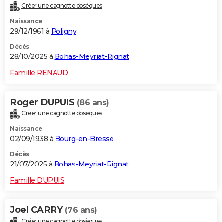
Créer une cagnotte obsèques
City break
Voyage de noces
Climat
Destinations
Voyage nature
Forum
+
PHOTO
Naissance
29/12/1961 à
Poligny
GUIDES D'ACHAT
Décès
BONS PLANS
28/10/2025 à
Bohas-Meyriat-Rignat
CARTE DE VOEUX
Famille RENAUD
Carte Bonne année
Carte Pâques
Carte de Noël
Carte Saint-Valentin
Carte d'anniversaire
DICTIONNAIRE
Roger DUPUIS
(86 ans)
Biographies
Expressions
Dictionnaire
Citations
Proverbes
PROGRAMME TV
Créer une cagnotte obsèques
Naissance
COPAINS D'AVANT
02/09/1938 à
Bourg-en-Bresse
Se connecter
Collèges
Universités
Service militaire
S'inscrire
Lycées
Primaires
Entreprises
Avis de recherche
AVIS DE DÉCÈS
Décès
21/07/2025 à
Bohas-Meyriat-Rignat
FORUM
Famille DUPUIS
Lifestyle
Sport
Television
Cinema
Bricolage
Culture
Auto
Voyage
Joel CARRY
(76 ans)
Créer une cagnotte obsèques