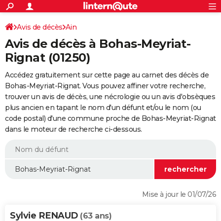
ACTUALITÉS
Connexion
S'inscrire
Avis de décès
Ain
Rechercher
Société
Education
Villes
Politique
Faits Divers
Monde
+
SPORT
Avis de décès à Bohas-Meyriat-
Football
Cyclisme
Forum
Coupe du monde 2026
Tennis
Rugby
CULTURE
Rignat (01250)
TNT
Cinéma
Musique
Programme TV
Streaming
Sorties cinéma
+
FINANCE
Accédez gratuitement sur cette page au carnet des décès de
Bohas-Meyriat-Rignat. Vous pouvez affiner votre recherche,
Impôts
Immobilier
Banque
Crédit
Retraite
Epargne
Risques naturels par ville
Assurance
AUTO
trouver un avis de décès, une nécrologie ou un avis d'obsèques
plus ancien en tapant le nom d'un défunt et/ou le nom (ou
Réserver un essai
Berlines
Forum auto
Essais
Citadines
SUV
+
HIGH-TECH
code postal) d'une commune proche de Bohas-Meyriat-Rignat
dans le moteur de recherche ci-dessous.
Meilleur smartphone
Ordinateurs
Guide high-tech
Mobiles
Internet
Jeux vidéo
+
BRICOLAGE
Aménagement intérieur
Cuisine
Jardinage
+
Forum
Extérieur
Salle de bains
Rangement
WEEK-END
Escapades
Expositions
Week-end nature
Guides de France
Patrimoine
Musées
+
LIFESTYLE
Bien-être
Mode
+
Art de vivre
Loisirs
Modes de vie
SANTE
Mise à jour le 01/07/26
Guide de la santé
Médicaments
+
Alimentation
Maladies
Sommeil
VOYAGE
Sylvie RENAUD
(63 ans)