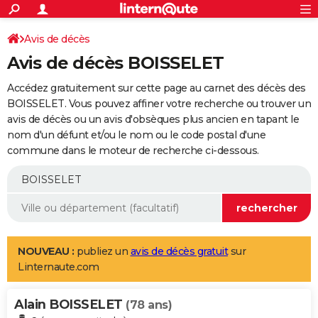
ACTUALITÉS
Connexion
S'inscrire
Avis de décès
Rechercher
Société
Education
Villes
Politique
Faits Divers
Monde
+
SPORT
Avis de décès BOISSELET
Football
Cyclisme
Forum
Coupe du monde 2026
Tennis
Rugby
CULTURE
Accédez gratuitement sur cette page au carnet des décès des
TNT
Cinéma
Musique
Programme TV
Streaming
Sorties cinéma
+
BOISSELET. Vous pouvez affiner votre recherche ou trouver un
FINANCE
avis de décès ou un avis d'obsèques plus ancien en tapant le
Impôts
Immobilier
Banque
Crédit
Retraite
Epargne
Risques naturels par ville
Assurance
AUTO
nom d'un défunt et/ou le nom ou le code postal d'une
commune dans le moteur de recherche ci-dessous.
Réserver un essai
Berlines
Forum auto
Essais
Citadines
SUV
+
HIGH-TECH
Meilleur smartphone
Ordinateurs
Guide high-tech
Mobiles
Internet
Jeux vidéo
+
BRICOLAGE
Aménagement intérieur
Cuisine
Jardinage
+
Forum
Extérieur
Salle de bains
Rangement
WEEK-END
Escapades
Expositions
Week-end nature
Guides de France
Patrimoine
Musées
+
LIFESTYLE
NOUVEAU :
publiez un
avis de décès gratuit
sur
Linternaute.com
Bien-être
Mode
+
Art de vivre
Loisirs
Modes de vie
SANTE
Alain BOISSELET
Guide de la santé
Médicaments
+
Alimentation
Maladies
Sommeil
(78 ans)
VOYAGE