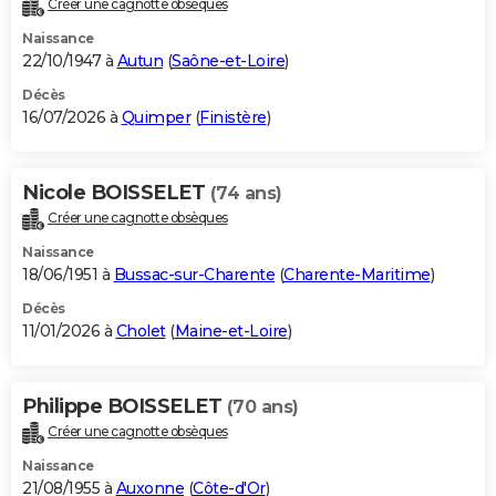
Créer une cagnotte obsèques
City break
Voyage de noces
Climat
Destinations
Voyage nature
Forum
+
PHOTO
Naissance
22/10/1947 à
Autun
(
Saône-et-Loire
)
GUIDES D'ACHAT
Décès
16/07/2026 à
Quimper
(
Finistère
)
BONS PLANS
CARTE DE VOEUX
Nicole BOISSELET
(74 ans)
Carte Bonne année
Carte Pâques
Carte de Noël
Carte Saint-Valentin
Carte d'anniversaire
DICTIONNAIRE
Créer une cagnotte obsèques
Biographies
Expressions
Dictionnaire
Citations
Proverbes
PROGRAMME TV
Naissance
18/06/1951 à
Bussac-sur-Charente
(
Charente-Maritime
)
COPAINS D'AVANT
Décès
11/01/2026 à
Cholet
(
Maine-et-Loire
)
Se connecter
Collèges
Universités
Service militaire
S'inscrire
Lycées
Primaires
Entreprises
Avis de recherche
AVIS DE DÉCÈS
FORUM
Philippe BOISSELET
(70 ans)
Lifestyle
Sport
Television
Cinema
Bricolage
Culture
Auto
Voyage
Créer une cagnotte obsèques
Naissance
21/08/1955 à
Auxonne
(
Côte-d'Or
)