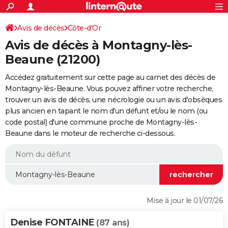
ACTUALITÉS
Connexion
S'inscrire
Avis de décès
Côte-d'Or
Rechercher
Société
Education
Villes
Politique
Faits Divers
Monde
+
SPORT
Avis de décès à Montagny-lès-
Football
Cyclisme
Forum
Coupe du monde 2026
Tennis
Rugby
CULTURE
Beaune (21200)
TNT
Cinéma
Musique
Programme TV
Streaming
Sorties cinéma
+
FINANCE
Accédez gratuitement sur cette page au carnet des décès de
Montagny-lès-Beaune. Vous pouvez affiner votre recherche,
Impôts
Immobilier
Banque
Crédit
Retraite
Epargne
Risques naturels par ville
Assurance
AUTO
trouver un avis de décès, une nécrologie ou un avis d'obsèques
plus ancien en tapant le nom d'un défunt et/ou le nom (ou
Réserver un essai
Berlines
Forum auto
Essais
Citadines
SUV
+
HIGH-TECH
code postal) d'une commune proche de Montagny-lès-
Beaune dans le moteur de recherche ci-dessous.
Meilleur smartphone
Ordinateurs
Guide high-tech
Mobiles
Internet
Jeux vidéo
+
BRICOLAGE
Aménagement intérieur
Cuisine
Jardinage
+
Forum
Extérieur
Salle de bains
Rangement
WEEK-END
Escapades
Expositions
Week-end nature
Guides de France
Patrimoine
Musées
+
LIFESTYLE
Bien-être
Mode
+
Art de vivre
Loisirs
Modes de vie
SANTE
Mise à jour le 01/07/26
Guide de la santé
Médicaments
+
Alimentation
Maladies
Sommeil
VOYAGE
Denise FONTAINE
(87 ans)