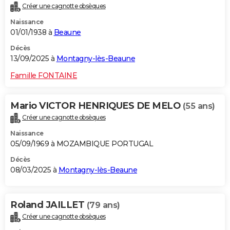
Créer une cagnotte obsèques
City break
Voyage de noces
Climat
Destinations
Voyage nature
Forum
+
PHOTO
Naissance
01/01/1938 à
Beaune
GUIDES D'ACHAT
Décès
BONS PLANS
13/09/2025 à
Montagny-lès-Beaune
CARTE DE VOEUX
Famille FONTAINE
Carte Bonne année
Carte Pâques
Carte de Noël
Carte Saint-Valentin
Carte d'anniversaire
DICTIONNAIRE
Mario VICTOR HENRIQUES DE MELO
(55 ans)
Biographies
Expressions
Dictionnaire
Citations
Proverbes
PROGRAMME TV
Créer une cagnotte obsèques
Naissance
COPAINS D'AVANT
05/09/1969 à MOZAMBIQUE PORTUGAL
Se connecter
Collèges
Universités
Service militaire
S'inscrire
Lycées
Primaires
Entreprises
Avis de recherche
AVIS DE DÉCÈS
Décès
08/03/2025 à
Montagny-lès-Beaune
FORUM
Lifestyle
Sport
Television
Cinema
Bricolage
Culture
Auto
Voyage
Roland JAILLET
(79 ans)
Créer une cagnotte obsèques