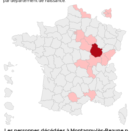
par département de naissance.
Les personnes décédées à Montagny-lès-Beaune par