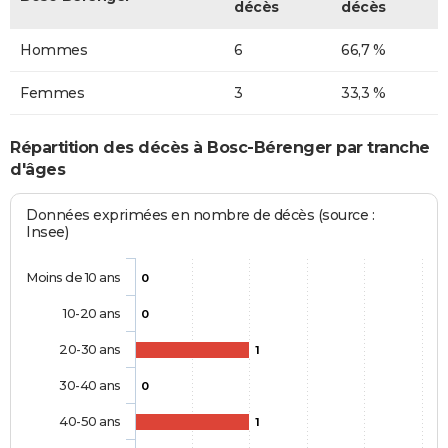
décès
décès
Hommes
6
66,7 %
Femmes
3
33,3 %
Répartition des décès à Bosc-Bérenger par tranche
d'âges
Données exprimées en nombre de décès (source :
Insee)
Moins de 10 ans
0
10-20 ans
0
20-30 ans
1
30-40 ans
0
40-50 ans
1