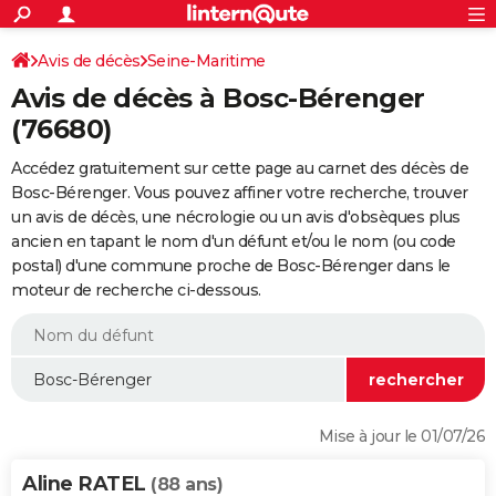
ACTUALITÉS
Connexion
S'inscrire
Avis de décès
Seine-Maritime
Rechercher
Société
Education
Villes
Politique
Faits Divers
Monde
+
SPORT
Avis de décès à Bosc-Bérenger
Football
Cyclisme
Forum
Coupe du monde 2026
Tennis
Rugby
CULTURE
(76680)
TNT
Cinéma
Musique
Programme TV
Streaming
Sorties cinéma
+
FINANCE
Accédez gratuitement sur cette page au carnet des décès de
Bosc-Bérenger. Vous pouvez affiner votre recherche, trouver
Impôts
Immobilier
Banque
Crédit
Retraite
Epargne
Risques naturels par ville
Assurance
AUTO
un avis de décès, une nécrologie ou un avis d'obsèques plus
ancien en tapant le nom d'un défunt et/ou le nom (ou code
Réserver un essai
Berlines
Forum auto
Essais
Citadines
SUV
+
HIGH-TECH
postal) d'une commune proche de Bosc-Bérenger dans le
moteur de recherche ci-dessous.
Meilleur smartphone
Ordinateurs
Guide high-tech
Mobiles
Internet
Jeux vidéo
+
BRICOLAGE
Aménagement intérieur
Cuisine
Jardinage
+
Forum
Extérieur
Salle de bains
Rangement
WEEK-END
Escapades
Expositions
Week-end nature
Guides de France
Patrimoine
Musées
+
LIFESTYLE
Bien-être
Mode
+
Art de vivre
Loisirs
Modes de vie
SANTE
Mise à jour le 01/07/26
Guide de la santé
Médicaments
+
Alimentation
Maladies
Sommeil
VOYAGE
Aline RATEL
(88 ans)