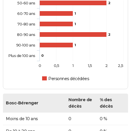
50-60 ans
2
60-70 ans
1
70-80 ans
1
80-90 ans
2
90-100 ans
1
Plus de 100 ans
0
0
0,5
1
1,5
2
2,5
Personnes décédées
Nombre de
% des
Bosc-Bérenger
décès
décès
Moins de 10 ans
0
0 %