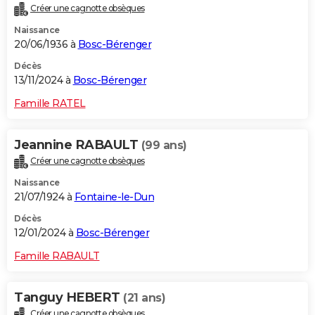
Créer une cagnotte obsèques
City break
Voyage de noces
Climat
Destinations
Voyage nature
Forum
+
PHOTO
Naissance
20/06/1936 à
Bosc-Bérenger
GUIDES D'ACHAT
Décès
BONS PLANS
13/11/2024 à
Bosc-Bérenger
CARTE DE VOEUX
Famille RATEL
Carte Bonne année
Carte Pâques
Carte de Noël
Carte Saint-Valentin
Carte d'anniversaire
DICTIONNAIRE
Jeannine RABAULT
(99 ans)
Biographies
Expressions
Dictionnaire
Citations
Proverbes
PROGRAMME TV
Créer une cagnotte obsèques
Naissance
COPAINS D'AVANT
21/07/1924 à
Fontaine-le-Dun
Se connecter
Collèges
Universités
Service militaire
S'inscrire
Lycées
Primaires
Entreprises
Avis de recherche
AVIS DE DÉCÈS
Décès
12/01/2024 à
Bosc-Bérenger
FORUM
Famille RABAULT
Lifestyle
Sport
Television
Cinema
Bricolage
Culture
Auto
Voyage
Tanguy HEBERT
(21 ans)
Créer une cagnotte obsèques