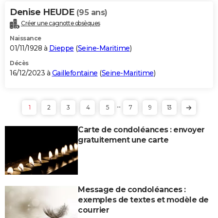
Denise HEUDE
(95 ans)
Créer une cagnotte obsèques
Naissance
01/11/1928 à
Dieppe
(
Seine-Maritime
)
Décès
16/12/2023 à
Gaillefontaine
(
Seine-Maritime
)
...
1
2
3
4
5
7
9
13
Carte de condoléances : envoyer
gratuitement une carte
Message de condoléances :
exemples de textes et modèle de
courrier