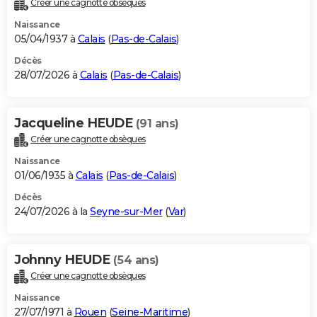
Créer une cagnotte obsèques
City break
Voyage de noces
Climat
Destinations
Voyage nature
Forum
+
PHOTO
Naissance
05/04/1937 à
Calais
(
Pas-de-Calais
)
GUIDES D'ACHAT
Décès
28/07/2026 à
Calais
(
Pas-de-Calais
)
BONS PLANS
CARTE DE VOEUX
Jacqueline HEUDE
(91 ans)
Carte Bonne année
Carte Pâques
Carte de Noël
Carte Saint-Valentin
Carte d'anniversaire
DICTIONNAIRE
Créer une cagnotte obsèques
Biographies
Expressions
Dictionnaire
Citations
Proverbes
PROGRAMME TV
Naissance
01/06/1935 à
Calais
(
Pas-de-Calais
)
COPAINS D'AVANT
Décès
24/07/2026 à la
Seyne-sur-Mer
(
Var
)
Se connecter
Collèges
Universités
Service militaire
S'inscrire
Lycées
Primaires
Entreprises
Avis de recherche
AVIS DE DÉCÈS
FORUM
Johnny HEUDE
(54 ans)
Lifestyle
Sport
Television
Cinema
Bricolage
Culture
Auto
Voyage
Créer une cagnotte obsèques
Naissance
27/07/1971 à
Rouen
(
Seine-Maritime
)