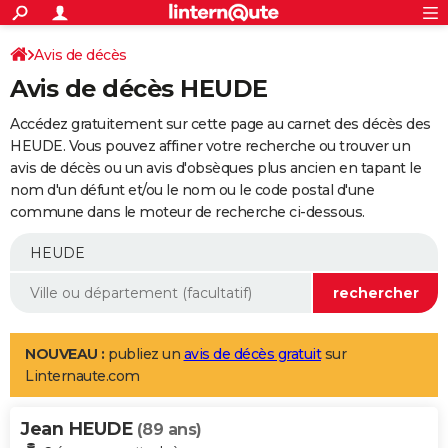
ACTUALITÉS
Connexion
S'inscrire
Avis de décès
Rechercher
Société
Education
Villes
Politique
Faits Divers
Monde
+
SPORT
Avis de décès HEUDE
Football
Cyclisme
Forum
Coupe du monde 2026
Tennis
Rugby
CULTURE
Accédez gratuitement sur cette page au carnet des décès des
TNT
Cinéma
Musique
Programme TV
Streaming
Sorties cinéma
+
HEUDE. Vous pouvez affiner votre recherche ou trouver un
FINANCE
avis de décès ou un avis d'obsèques plus ancien en tapant le
Impôts
Immobilier
Banque
Crédit
Retraite
Epargne
Risques naturels par ville
Assurance
AUTO
nom d'un défunt et/ou le nom ou le code postal d'une
commune dans le moteur de recherche ci-dessous.
Réserver un essai
Berlines
Forum auto
Essais
Citadines
SUV
+
HIGH-TECH
Meilleur smartphone
Ordinateurs
Guide high-tech
Mobiles
Internet
Jeux vidéo
+
BRICOLAGE
Aménagement intérieur
Cuisine
Jardinage
+
Forum
Extérieur
Salle de bains
Rangement
WEEK-END
Escapades
Expositions
Week-end nature
Guides de France
Patrimoine
Musées
+
LIFESTYLE
NOUVEAU :
publiez un
avis de décès gratuit
sur
Linternaute.com
Bien-être
Mode
+
Art de vivre
Loisirs
Modes de vie
SANTE
Jean HEUDE
Guide de la santé
Médicaments
+
Alimentation
Maladies
Sommeil
(89 ans)
VOYAGE