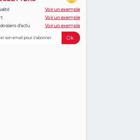
alité
Voir un exemple
rt
Voir un exemple
dossiers d'actu
Voir un exemple