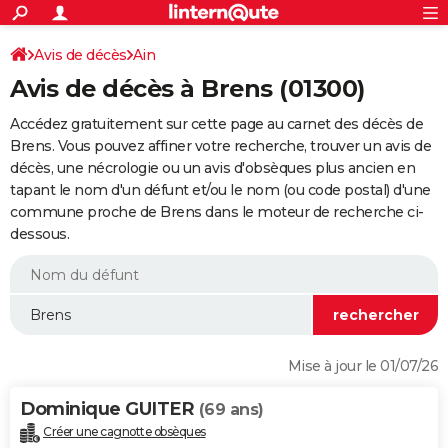
ACTUALITÉS
Connexion
S'inscrire
Avis de décès
Ain
Rechercher
Société
Education
Villes
Politique
Faits Divers
Monde
+
SPORT
Avis de décès à Brens (01300)
Football
Cyclisme
Forum
Coupe du monde 2026
Tennis
Rugby
CULTURE
Accédez gratuitement sur cette page au carnet des décès de
TNT
Cinéma
Musique
Programme TV
Streaming
Sorties cinéma
+
Brens. Vous pouvez affiner votre recherche, trouver un avis de
FINANCE
décès, une nécrologie ou un avis d'obsèques plus ancien en
Impôts
Immobilier
Banque
Crédit
Retraite
Epargne
Risques naturels par ville
Assurance
AUTO
tapant le nom d'un défunt et/ou le nom (ou code postal) d'une
commune proche de Brens dans le moteur de recherche ci-
Réserver un essai
Berlines
Forum auto
Essais
Citadines
SUV
+
HIGH-TECH
dessous.
Meilleur smartphone
Ordinateurs
Guide high-tech
Mobiles
Internet
Jeux vidéo
+
BRICOLAGE
Aménagement intérieur
Cuisine
Jardinage
+
Forum
Extérieur
Salle de bains
Rangement
WEEK-END
Escapades
Expositions
Week-end nature
Guides de France
Patrimoine
Musées
+
LIFESTYLE
Mise à jour le 01/07/26
Bien-être
Mode
+
Art de vivre
Loisirs
Modes de vie
SANTE
Dominique GUITER
(69 ans)
Guide de la santé
Médicaments
+
Alimentation
Maladies
Sommeil
VOYAGE
Créer une cagnotte obsèques