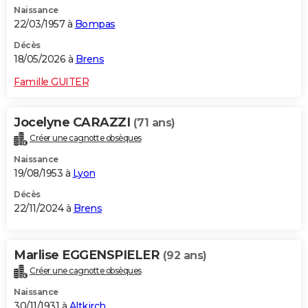
Naissance
City break
Voyage de noces
Climat
Destinations
Voyage nature
Forum
+
PHOTO
22/03/1957 à
Bompas
GUIDES D'ACHAT
Décès
18/05/2026 à
Brens
BONS PLANS
Famille GUITER
CARTE DE VOEUX
Jocelyne CARAZZI
(71 ans)
Carte Bonne année
Carte Pâques
Carte de Noël
Carte Saint-Valentin
Carte d'anniversaire
DICTIONNAIRE
Créer une cagnotte obsèques
Biographies
Expressions
Dictionnaire
Citations
Proverbes
PROGRAMME TV
Naissance
19/08/1953 à
Lyon
COPAINS D'AVANT
Décès
22/11/2024 à
Brens
Se connecter
Collèges
Universités
Service militaire
S'inscrire
Lycées
Primaires
Entreprises
Avis de recherche
AVIS DE DÉCÈS
FORUM
Marlise EGGENSPIELER
(92 ans)
Lifestyle
Sport
Television
Cinema
Bricolage
Culture
Auto
Voyage
Créer une cagnotte obsèques
Naissance
30/11/1931 à
Altkirch