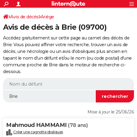
ACTUALITÉS
Connexion
S'inscrire
Avis de décès
Ariège
Rechercher
Société
Education
Villes
Politique
Faits Divers
Monde
+
SPORT
Avis de décès à Brie (09700)
Football
Cyclisme
Forum
Coupe du monde 2026
Tennis
Rugby
CULTURE
Accédez gratuitement sur cette page au carnet des décès de
TNT
Cinéma
Musique
Programme TV
Streaming
Sorties cinéma
+
Brie. Vous pouvez affiner votre recherche, trouver un avis de
FINANCE
décès, une nécrologie ou un avis d'obsèques plus ancien en
Impôts
Immobilier
Banque
Crédit
Retraite
Epargne
Risques naturels par ville
Assurance
AUTO
tapant le nom d'un défunt et/ou le nom (ou code postal) d'une
commune proche de Brie dans le moteur de recherche ci-
Réserver un essai
Berlines
Forum auto
Essais
Citadines
SUV
+
HIGH-TECH
dessous.
Meilleur smartphone
Ordinateurs
Guide high-tech
Mobiles
Internet
Jeux vidéo
+
BRICOLAGE
Aménagement intérieur
Cuisine
Jardinage
+
Forum
Extérieur
Salle de bains
Rangement
WEEK-END
Escapades
Expositions
Week-end nature
Guides de France
Patrimoine
Musées
+
LIFESTYLE
Mise à jour le 25/06/26
Bien-être
Mode
+
Art de vivre
Loisirs
Modes de vie
SANTE
Mahmoud HAMMAMI
(78 ans)
Guide de la santé
Médicaments
+
Alimentation
Maladies
Sommeil
VOYAGE
Créer une cagnotte obsèques