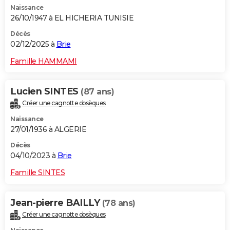
Naissance
City break
Voyage de noces
Climat
Destinations
Voyage nature
Forum
+
PHOTO
26/10/1947 à EL HICHERIA TUNISIE
GUIDES D'ACHAT
Décès
02/12/2025 à
Brie
BONS PLANS
Famille HAMMAMI
CARTE DE VOEUX
Lucien SINTES
(87 ans)
Carte Bonne année
Carte Pâques
Carte de Noël
Carte Saint-Valentin
Carte d'anniversaire
DICTIONNAIRE
Créer une cagnotte obsèques
Biographies
Expressions
Dictionnaire
Citations
Proverbes
PROGRAMME TV
Naissance
27/01/1936 à ALGERIE
COPAINS D'AVANT
Décès
04/10/2023 à
Brie
Se connecter
Collèges
Universités
Service militaire
S'inscrire
Lycées
Primaires
Entreprises
Avis de recherche
AVIS DE DÉCÈS
Famille SINTES
FORUM
Lifestyle
Sport
Television
Cinema
Bricolage
Culture
Auto
Voyage
Jean-pierre BAILLY
(78 ans)
Créer une cagnotte obsèques