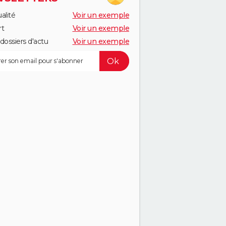
alité
Voir un exemple
rt
Voir un exemple
dossiers d'actu
Voir un exemple