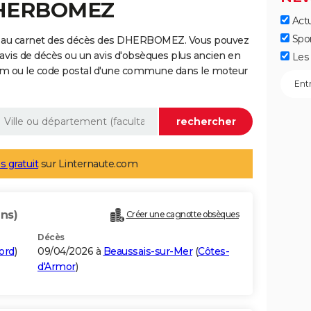
DHERBOMEZ
Actu
Spo
e au carnet des décès des DHERBOMEZ. Vous pouvez
 avis de décès ou un avis d'obsèques plus ancien en
Les 
nom ou le code postal d'une commune dans le moteur
s gratuit
sur Linternaute.com
ans)
Créer une cagnotte obsèques
Décès
ord
)
09/04/2026 à
Beaussais-sur-Mer
(
Côtes-
d'Armor
)