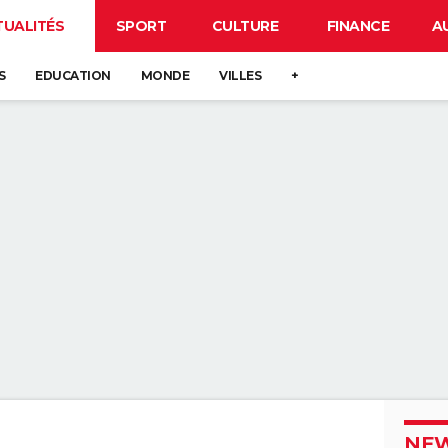
TUALITÉS
SPORT
CULTURE
FINANCE
A
S
EDUCATION
MONDE
VILLES
+
NEW