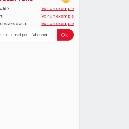
alité
Voir un exemple
rt
Voir un exemple
dossiers d'actu
Voir un exemple