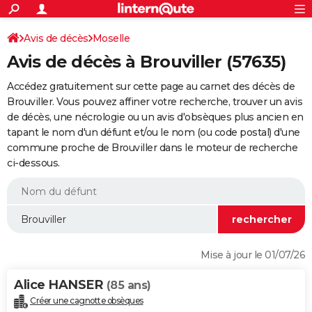
ACTUALITÉS
Connexion
S'inscrire
Avis de décès
Moselle
Rechercher
Société
Education
Villes
Politique
Faits Divers
Monde
+
SPORT
Avis de décès à Brouviller (57635)
Football
Cyclisme
Forum
Coupe du monde 2026
Tennis
Rugby
CULTURE
Accédez gratuitement sur cette page au carnet des décès de
TNT
Cinéma
Musique
Programme TV
Streaming
Sorties cinéma
+
Brouviller. Vous pouvez affiner votre recherche, trouver un avis
FINANCE
de décès, une nécrologie ou un avis d'obsèques plus ancien en
Impôts
Immobilier
Banque
Crédit
Retraite
Epargne
Risques naturels par ville
Assurance
AUTO
tapant le nom d'un défunt et/ou le nom (ou code postal) d'une
commune proche de Brouviller dans le moteur de recherche
Réserver un essai
Berlines
Forum auto
Essais
Citadines
SUV
+
HIGH-TECH
ci-dessous.
Meilleur smartphone
Ordinateurs
Guide high-tech
Mobiles
Internet
Jeux vidéo
+
BRICOLAGE
Aménagement intérieur
Cuisine
Jardinage
+
Forum
Extérieur
Salle de bains
Rangement
WEEK-END
Escapades
Expositions
Week-end nature
Guides de France
Patrimoine
Musées
+
LIFESTYLE
Mise à jour le 01/07/26
Bien-être
Mode
+
Art de vivre
Loisirs
Modes de vie
SANTE
Alice HANSER
(85 ans)
Guide de la santé
Médicaments
+
Alimentation
Maladies
Sommeil
VOYAGE
Créer une cagnotte obsèques