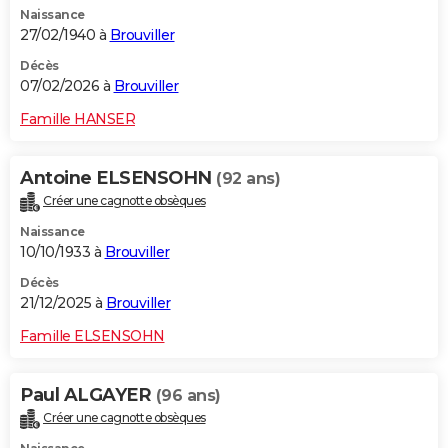
Naissance
City break
Voyage de noces
Climat
Destinations
Voyage nature
Forum
+
PHOTO
27/02/1940 à
Brouviller
GUIDES D'ACHAT
Décès
07/02/2026 à
Brouviller
BONS PLANS
Famille HANSER
CARTE DE VOEUX
Antoine ELSENSOHN
(92 ans)
Carte Bonne année
Carte Pâques
Carte de Noël
Carte Saint-Valentin
Carte d'anniversaire
DICTIONNAIRE
Créer une cagnotte obsèques
Biographies
Expressions
Dictionnaire
Citations
Proverbes
PROGRAMME TV
Naissance
10/10/1933 à
Brouviller
COPAINS D'AVANT
Décès
21/12/2025 à
Brouviller
Se connecter
Collèges
Universités
Service militaire
S'inscrire
Lycées
Primaires
Entreprises
Avis de recherche
AVIS DE DÉCÈS
Famille ELSENSOHN
FORUM
Lifestyle
Sport
Television
Cinema
Bricolage
Culture
Auto
Voyage
Paul ALGAYER
(96 ans)
Créer une cagnotte obsèques