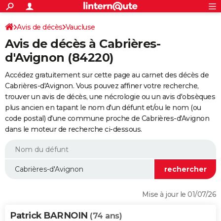
ACTUALITÉS
Connexion
S'inscrire
Avis de décès
Vaucluse
Rechercher
Société
Education
Villes
Politique
Faits Divers
Monde
+
SPORT
Avis de décès à Cabrières-
Football
Cyclisme
Forum
Coupe du monde 2026
Tennis
Rugby
CULTURE
d'Avignon (84220)
TNT
Cinéma
Musique
Programme TV
Streaming
Sorties cinéma
+
FINANCE
Accédez gratuitement sur cette page au carnet des décès de
Cabrières-d'Avignon. Vous pouvez affiner votre recherche,
Impôts
Immobilier
Banque
Crédit
Retraite
Epargne
Risques naturels par ville
Assurance
AUTO
trouver un avis de décès, une nécrologie ou un avis d'obsèques
plus ancien en tapant le nom d'un défunt et/ou le nom (ou
Réserver un essai
Berlines
Forum auto
Essais
Citadines
SUV
+
HIGH-TECH
code postal) d'une commune proche de Cabrières-d'Avignon
dans le moteur de recherche ci-dessous.
Meilleur smartphone
Ordinateurs
Guide high-tech
Mobiles
Internet
Jeux vidéo
+
BRICOLAGE
Aménagement intérieur
Cuisine
Jardinage
+
Forum
Extérieur
Salle de bains
Rangement
WEEK-END
Escapades
Expositions
Week-end nature
Guides de France
Patrimoine
Musées
+
LIFESTYLE
Bien-être
Mode
+
Art de vivre
Loisirs
Modes de vie
SANTE
Mise à jour le 01/07/26
Guide de la santé
Médicaments
+
Alimentation
Maladies
Sommeil
VOYAGE
Patrick BARNOIN
(74 ans)