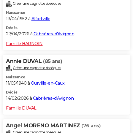
Créer une cagnotte obsèques
City break
Voyage de noces
Climat
Destinations
Voyage nature
Forum
+
PHOTO
Naissance
13/04/1952 à
Alfortville
GUIDES D'ACHAT
Décès
BONS PLANS
27/04/2026 à
Cabrières-d'Avignon
CARTE DE VOEUX
Famille BARNOIN
Carte Bonne année
Carte Pâques
Carte de Noël
Carte Saint-Valentin
Carte d'anniversaire
DICTIONNAIRE
Annie DUVAL
(85 ans)
Biographies
Expressions
Dictionnaire
Citations
Proverbes
PROGRAMME TV
Créer une cagnotte obsèques
Naissance
COPAINS D'AVANT
11/05/1940 à
Ourville-en-Caux
Se connecter
Collèges
Universités
Service militaire
S'inscrire
Lycées
Primaires
Entreprises
Avis de recherche
AVIS DE DÉCÈS
Décès
14/02/2026 à
Cabrières-d'Avignon
FORUM
Famille DUVAL
Lifestyle
Sport
Television
Cinema
Bricolage
Culture
Auto
Voyage
Angel MORENO MARTINEZ
(76 ans)
Créer une cagnotte obsèques