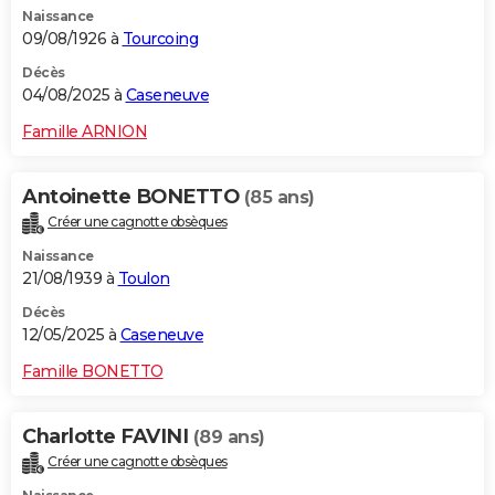
Naissance
City break
Voyage de noces
Climat
Destinations
Voyage nature
Forum
+
PHOTO
09/08/1926 à
Tourcoing
GUIDES D'ACHAT
Décès
04/08/2025 à
Caseneuve
BONS PLANS
Famille ARNION
CARTE DE VOEUX
Antoinette BONETTO
(85 ans)
Carte Bonne année
Carte Pâques
Carte de Noël
Carte Saint-Valentin
Carte d'anniversaire
DICTIONNAIRE
Créer une cagnotte obsèques
Biographies
Expressions
Dictionnaire
Citations
Proverbes
PROGRAMME TV
Naissance
21/08/1939 à
Toulon
COPAINS D'AVANT
Décès
12/05/2025 à
Caseneuve
Se connecter
Collèges
Universités
Service militaire
S'inscrire
Lycées
Primaires
Entreprises
Avis de recherche
AVIS DE DÉCÈS
Famille BONETTO
FORUM
Lifestyle
Sport
Television
Cinema
Bricolage
Culture
Auto
Voyage
Charlotte FAVINI
(89 ans)
Créer une cagnotte obsèques