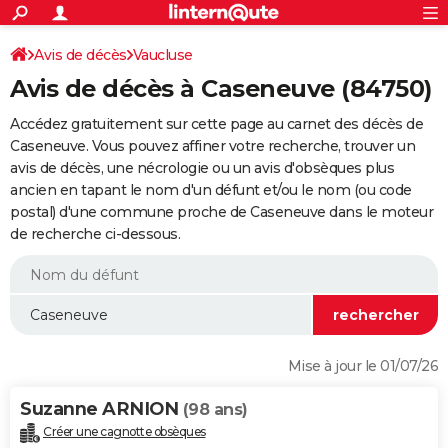
ACTUALITÉS
Connexion
S'inscrire
Avis de décès
Vaucluse
Rechercher
Société
Education
Villes
Politique
Faits Divers
Monde
+
SPORT
Avis de décès à Caseneuve (84750)
Football
Cyclisme
Forum
Coupe du monde 2026
Tennis
Rugby
CULTURE
Accédez gratuitement sur cette page au carnet des décès de
TNT
Cinéma
Musique
Programme TV
Streaming
Sorties cinéma
+
Caseneuve. Vous pouvez affiner votre recherche, trouver un
FINANCE
avis de décès, une nécrologie ou un avis d'obsèques plus
Impôts
Immobilier
Banque
Crédit
Retraite
Epargne
Risques naturels par ville
Assurance
AUTO
ancien en tapant le nom d'un défunt et/ou le nom (ou code
postal) d'une commune proche de Caseneuve dans le moteur
Réserver un essai
Berlines
Forum auto
Essais
Citadines
SUV
+
HIGH-TECH
de recherche ci-dessous.
Meilleur smartphone
Ordinateurs
Guide high-tech
Mobiles
Internet
Jeux vidéo
+
BRICOLAGE
Aménagement intérieur
Cuisine
Jardinage
+
Forum
Extérieur
Salle de bains
Rangement
WEEK-END
Escapades
Expositions
Week-end nature
Guides de France
Patrimoine
Musées
+
LIFESTYLE
Mise à jour le 01/07/26
Bien-être
Mode
+
Art de vivre
Loisirs
Modes de vie
SANTE
Suzanne ARNION
(98 ans)
Guide de la santé
Médicaments
+
Alimentation
Maladies
Sommeil
VOYAGE
Créer une cagnotte obsèques