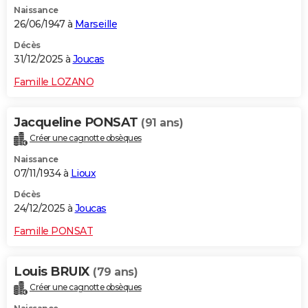
Naissance
City break
Voyage de noces
Climat
Destinations
Voyage nature
Forum
+
PHOTO
26/06/1947 à
Marseille
GUIDES D'ACHAT
Décès
31/12/2025 à
Joucas
BONS PLANS
Famille LOZANO
CARTE DE VOEUX
Jacqueline PONSAT
(91 ans)
Carte Bonne année
Carte Pâques
Carte de Noël
Carte Saint-Valentin
Carte d'anniversaire
DICTIONNAIRE
Créer une cagnotte obsèques
Biographies
Expressions
Dictionnaire
Citations
Proverbes
PROGRAMME TV
Naissance
07/11/1934 à
Lioux
COPAINS D'AVANT
Décès
24/12/2025 à
Joucas
Se connecter
Collèges
Universités
Service militaire
S'inscrire
Lycées
Primaires
Entreprises
Avis de recherche
AVIS DE DÉCÈS
Famille PONSAT
FORUM
Lifestyle
Sport
Television
Cinema
Bricolage
Culture
Auto
Voyage
Louis BRUIX
(79 ans)
Créer une cagnotte obsèques