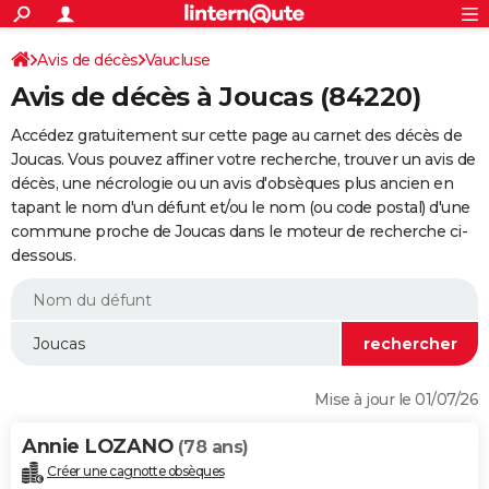
ACTUALITÉS
Connexion
S'inscrire
Avis de décès
Vaucluse
Rechercher
Société
Education
Villes
Politique
Faits Divers
Monde
+
SPORT
Avis de décès à Joucas (84220)
Football
Cyclisme
Forum
Coupe du monde 2026
Tennis
Rugby
CULTURE
Accédez gratuitement sur cette page au carnet des décès de
TNT
Cinéma
Musique
Programme TV
Streaming
Sorties cinéma
+
Joucas. Vous pouvez affiner votre recherche, trouver un avis de
FINANCE
décès, une nécrologie ou un avis d'obsèques plus ancien en
Impôts
Immobilier
Banque
Crédit
Retraite
Epargne
Risques naturels par ville
Assurance
AUTO
tapant le nom d'un défunt et/ou le nom (ou code postal) d'une
commune proche de Joucas dans le moteur de recherche ci-
Réserver un essai
Berlines
Forum auto
Essais
Citadines
SUV
+
HIGH-TECH
dessous.
Meilleur smartphone
Ordinateurs
Guide high-tech
Mobiles
Internet
Jeux vidéo
+
BRICOLAGE
Aménagement intérieur
Cuisine
Jardinage
+
Forum
Extérieur
Salle de bains
Rangement
WEEK-END
Escapades
Expositions
Week-end nature
Guides de France
Patrimoine
Musées
+
LIFESTYLE
Mise à jour le 01/07/26
Bien-être
Mode
+
Art de vivre
Loisirs
Modes de vie
SANTE
Annie LOZANO
(78 ans)
Guide de la santé
Médicaments
+
Alimentation
Maladies
Sommeil
VOYAGE
Créer une cagnotte obsèques