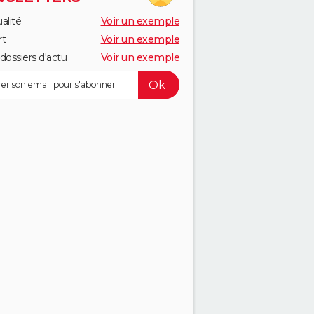
alité
Voir un exemple
rt
Voir un exemple
dossiers d'actu
Voir un exemple