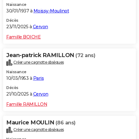
Naissance
City break
Voyage de noces
Climat
Destinations
Voyage nature
Forum
+
PHOTO
30/01/1937 à
Moissy-Moulinot
GUIDES D'ACHAT
Décès
23/11/2025 à
Cervon
BONS PLANS
Famille BOICHE
CARTE DE VOEUX
Jean-patrick RAMILLON
(72 ans)
Carte Bonne année
Carte Pâques
Carte de Noël
Carte Saint-Valentin
Carte d'anniversaire
DICTIONNAIRE
Créer une cagnotte obsèques
Biographies
Expressions
Dictionnaire
Citations
Proverbes
PROGRAMME TV
Naissance
10/03/1953 à
Paris
COPAINS D'AVANT
Décès
21/10/2025 à
Cervon
Se connecter
Collèges
Universités
Service militaire
S'inscrire
Lycées
Primaires
Entreprises
Avis de recherche
AVIS DE DÉCÈS
Famille RAMILLON
FORUM
Lifestyle
Sport
Television
Cinema
Bricolage
Culture
Auto
Voyage
Maurice MOULIN
(86 ans)
Créer une cagnotte obsèques