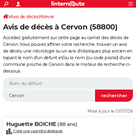
ACTUALITÉS
Connexion
S'inscrire
Avis de décès
Nièvre
Rechercher
Société
Education
Villes
Politique
Faits Divers
Monde
+
SPORT
Avis de décès à Cervon (58800)
Football
Cyclisme
Forum
Coupe du monde 2026
Tennis
Rugby
CULTURE
Accédez gratuitement sur cette page au carnet des décès de
TNT
Cinéma
Musique
Programme TV
Streaming
Sorties cinéma
+
Cervon. Vous pouvez affiner votre recherche, trouver un avis
FINANCE
de décès, une nécrologie ou un avis d'obsèques plus ancien en
Impôts
Immobilier
Banque
Crédit
Retraite
Epargne
Risques naturels par ville
Assurance
AUTO
tapant le nom d'un défunt et/ou le nom (ou code postal) d'une
commune proche de Cervon dans le moteur de recherche ci-
Réserver un essai
Berlines
Forum auto
Essais
Citadines
SUV
+
HIGH-TECH
dessous.
Meilleur smartphone
Ordinateurs
Guide high-tech
Mobiles
Internet
Jeux vidéo
+
BRICOLAGE
Aménagement intérieur
Cuisine
Jardinage
+
Forum
Extérieur
Salle de bains
Rangement
WEEK-END
Escapades
Expositions
Week-end nature
Guides de France
Patrimoine
Musées
+
LIFESTYLE
Mise à jour le 01/07/26
Bien-être
Mode
+
Art de vivre
Loisirs
Modes de vie
SANTE
Huguette BOICHE
(88 ans)
Guide de la santé
Médicaments
+
Alimentation
Maladies
Sommeil
VOYAGE
Créer une cagnotte obsèques