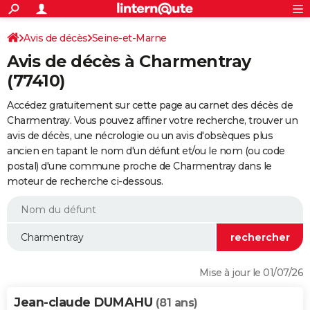
ACTUALITÉS
Connexion
S'inscrire
Avis de décès
Seine-et-Marne
Rechercher
Société
Education
Villes
Politique
Faits Divers
Monde
+
SPORT
Avis de décès à Charmentray
Football
Cyclisme
Forum
Coupe du monde 2026
Tennis
Rugby
CULTURE
(77410)
TNT
Cinéma
Musique
Programme TV
Streaming
Sorties cinéma
+
FINANCE
Accédez gratuitement sur cette page au carnet des décès de
Charmentray. Vous pouvez affiner votre recherche, trouver un
Impôts
Immobilier
Banque
Crédit
Retraite
Epargne
Risques naturels par ville
Assurance
AUTO
avis de décès, une nécrologie ou un avis d'obsèques plus
ancien en tapant le nom d'un défunt et/ou le nom (ou code
Réserver un essai
Berlines
Forum auto
Essais
Citadines
SUV
+
HIGH-TECH
postal) d'une commune proche de Charmentray dans le
moteur de recherche ci-dessous.
Meilleur smartphone
Ordinateurs
Guide high-tech
Mobiles
Internet
Jeux vidéo
+
BRICOLAGE
Aménagement intérieur
Cuisine
Jardinage
+
Forum
Extérieur
Salle de bains
Rangement
WEEK-END
Escapades
Expositions
Week-end nature
Guides de France
Patrimoine
Musées
+
LIFESTYLE
Bien-être
Mode
+
Art de vivre
Loisirs
Modes de vie
SANTE
Mise à jour le 01/07/26
Guide de la santé
Médicaments
+
Alimentation
Maladies
Sommeil
VOYAGE
Jean-claude DUMAHU
(81 ans)