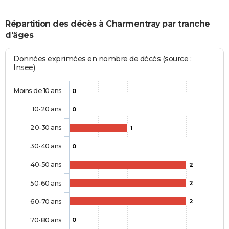
Répartition des décès à Charmentray par tranche
d'âges
Données exprimées en nombre de décès (source :
Insee)
Moins de 10 ans
0
10-20 ans
0
20-30 ans
1
30-40 ans
0
40-50 ans
2
50-60 ans
2
60-70 ans
2
70-80 ans
0