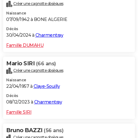
Créer une cagnotte obsèques
City break
Voyage de noces
Climat
Destinations
Voyage nature
Forum
+
PHOTO
Naissance
07/09/1942 à BONE ALGERIE
GUIDES D'ACHAT
Décès
BONS PLANS
30/04/2024 à
Charmentray
CARTE DE VOEUX
Famille DUMAHU
Carte Bonne année
Carte Pâques
Carte de Noël
Carte Saint-Valentin
Carte d'anniversaire
DICTIONNAIRE
Mario SIRI
(66 ans)
Biographies
Expressions
Dictionnaire
Citations
Proverbes
PROGRAMME TV
Créer une cagnotte obsèques
Naissance
COPAINS D'AVANT
22/04/1957 à
Claye-Souilly
Se connecter
Collèges
Universités
Service militaire
S'inscrire
Lycées
Primaires
Entreprises
Avis de recherche
AVIS DE DÉCÈS
Décès
08/12/2023 à
Charmentray
FORUM
Famille SIRI
Lifestyle
Sport
Television
Cinema
Bricolage
Culture
Auto
Voyage
Bruno BAZZI
(56 ans)
Créer une cagnotte obsèques