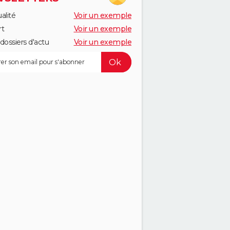
alité
Voir un exemple
rt
Voir un exemple
dossiers d'actu
Voir un exemple