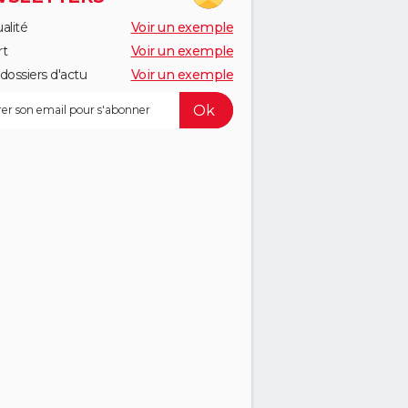
alité
Voir un exemple
rt
Voir un exemple
dossiers d'actu
Voir un exemple