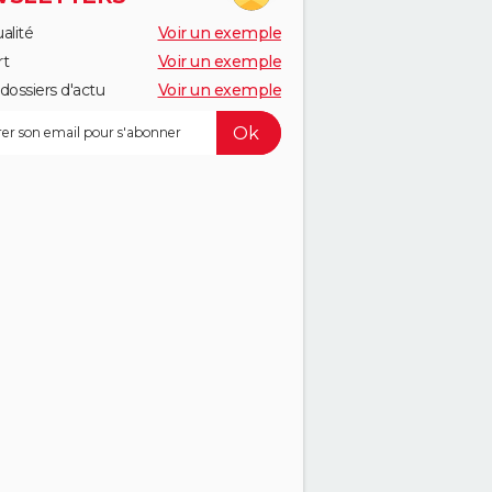
alité
Voir un exemple
rt
Voir un exemple
dossiers d'actu
Voir un exemple