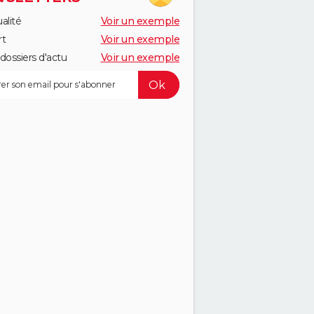
alité
Voir un exemple
rt
Voir un exemple
dossiers d'actu
Voir un exemple