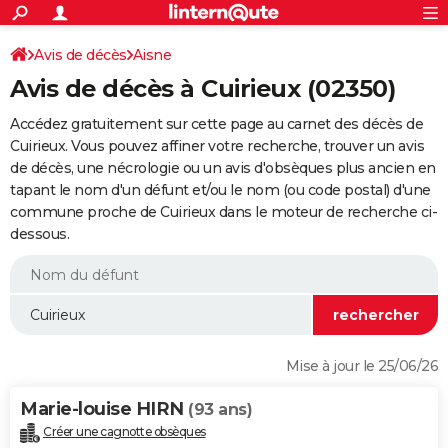
ACTUALITÉS
Connexion
S'inscrire
Avis de décès
Aisne
Rechercher
Société
Education
Villes
Politique
Faits Divers
Monde
+
SPORT
Avis de décès à Cuirieux (02350)
Football
Cyclisme
Forum
Coupe du monde 2026
Tennis
Rugby
CULTURE
Accédez gratuitement sur cette page au carnet des décès de
TNT
Cinéma
Musique
Programme TV
Streaming
Sorties cinéma
+
Cuirieux. Vous pouvez affiner votre recherche, trouver un avis
FINANCE
de décès, une nécrologie ou un avis d'obsèques plus ancien en
Impôts
Immobilier
Banque
Crédit
Retraite
Epargne
Risques naturels par ville
Assurance
AUTO
tapant le nom d'un défunt et/ou le nom (ou code postal) d'une
commune proche de Cuirieux dans le moteur de recherche ci-
Réserver un essai
Berlines
Forum auto
Essais
Citadines
SUV
+
HIGH-TECH
dessous.
Meilleur smartphone
Ordinateurs
Guide high-tech
Mobiles
Internet
Jeux vidéo
+
BRICOLAGE
Aménagement intérieur
Cuisine
Jardinage
+
Forum
Extérieur
Salle de bains
Rangement
WEEK-END
Escapades
Expositions
Week-end nature
Guides de France
Patrimoine
Musées
+
LIFESTYLE
Mise à jour le 25/06/26
Bien-être
Mode
+
Art de vivre
Loisirs
Modes de vie
SANTE
Marie-louise HIRN
(93 ans)
Guide de la santé
Médicaments
+
Alimentation
Maladies
Sommeil
VOYAGE
Créer une cagnotte obsèques