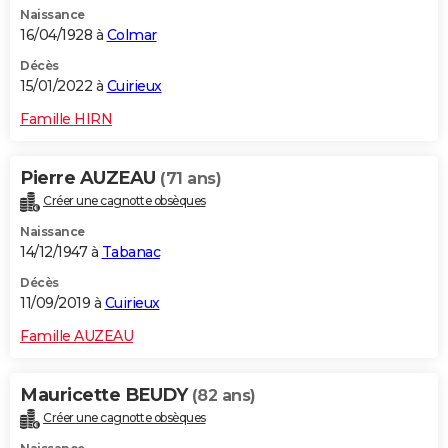
Naissance
City break
Voyage de noces
Climat
Destinations
Voyage nature
Forum
+
PHOTO
16/04/1928 à
Colmar
GUIDES D'ACHAT
Décès
15/01/2022 à
Cuirieux
BONS PLANS
Famille HIRN
CARTE DE VOEUX
Pierre AUZEAU
(71 ans)
Carte Bonne année
Carte Pâques
Carte de Noël
Carte Saint-Valentin
Carte d'anniversaire
DICTIONNAIRE
Créer une cagnotte obsèques
Biographies
Expressions
Dictionnaire
Citations
Proverbes
PROGRAMME TV
Naissance
14/12/1947 à
Tabanac
COPAINS D'AVANT
Décès
11/09/2019 à
Cuirieux
Se connecter
Collèges
Universités
Service militaire
S'inscrire
Lycées
Primaires
Entreprises
Avis de recherche
AVIS DE DÉCÈS
Famille AUZEAU
FORUM
Lifestyle
Sport
Television
Cinema
Bricolage
Culture
Auto
Voyage
Mauricette BEUDY
(82 ans)
Créer une cagnotte obsèques