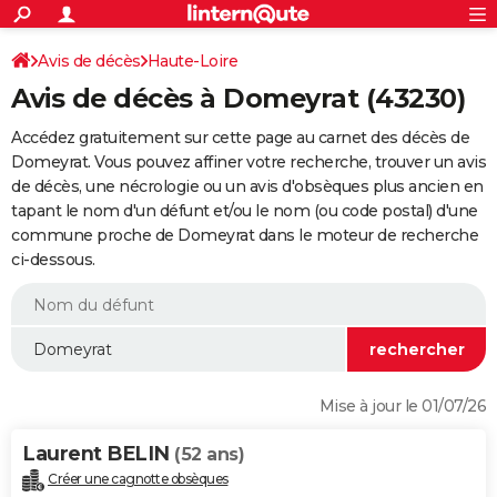
ACTUALITÉS
Connexion
S'inscrire
Avis de décès
Haute-Loire
Rechercher
Société
Education
Villes
Politique
Faits Divers
Monde
+
SPORT
Avis de décès à Domeyrat (43230)
Football
Cyclisme
Forum
Coupe du monde 2026
Tennis
Rugby
CULTURE
Accédez gratuitement sur cette page au carnet des décès de
TNT
Cinéma
Musique
Programme TV
Streaming
Sorties cinéma
+
Domeyrat. Vous pouvez affiner votre recherche, trouver un avis
FINANCE
de décès, une nécrologie ou un avis d'obsèques plus ancien en
Impôts
Immobilier
Banque
Crédit
Retraite
Epargne
Risques naturels par ville
Assurance
AUTO
tapant le nom d'un défunt et/ou le nom (ou code postal) d'une
commune proche de Domeyrat dans le moteur de recherche
Réserver un essai
Berlines
Forum auto
Essais
Citadines
SUV
+
HIGH-TECH
ci-dessous.
Meilleur smartphone
Ordinateurs
Guide high-tech
Mobiles
Internet
Jeux vidéo
+
BRICOLAGE
Aménagement intérieur
Cuisine
Jardinage
+
Forum
Extérieur
Salle de bains
Rangement
WEEK-END
Escapades
Expositions
Week-end nature
Guides de France
Patrimoine
Musées
+
LIFESTYLE
Mise à jour le 01/07/26
Bien-être
Mode
+
Art de vivre
Loisirs
Modes de vie
SANTE
Laurent BELIN
(52 ans)
Guide de la santé
Médicaments
+
Alimentation
Maladies
Sommeil
VOYAGE
Créer une cagnotte obsèques