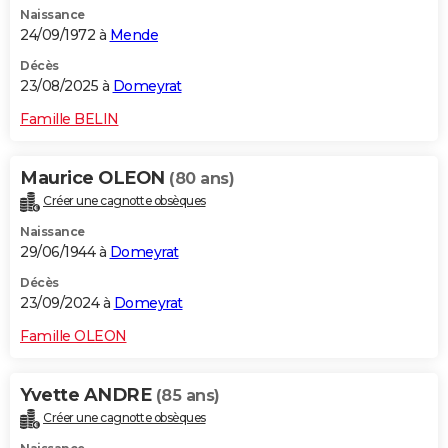
Naissance
City break
Voyage de noces
Climat
Destinations
Voyage nature
Forum
+
PHOTO
24/09/1972 à
Mende
GUIDES D'ACHAT
Décès
23/08/2025 à
Domeyrat
BONS PLANS
Famille BELIN
CARTE DE VOEUX
Maurice OLEON
(80 ans)
Carte Bonne année
Carte Pâques
Carte de Noël
Carte Saint-Valentin
Carte d'anniversaire
DICTIONNAIRE
Créer une cagnotte obsèques
Biographies
Expressions
Dictionnaire
Citations
Proverbes
PROGRAMME TV
Naissance
29/06/1944 à
Domeyrat
COPAINS D'AVANT
Décès
23/09/2024 à
Domeyrat
Se connecter
Collèges
Universités
Service militaire
S'inscrire
Lycées
Primaires
Entreprises
Avis de recherche
AVIS DE DÉCÈS
Famille OLEON
FORUM
Lifestyle
Sport
Television
Cinema
Bricolage
Culture
Auto
Voyage
Yvette ANDRE
(85 ans)
Créer une cagnotte obsèques