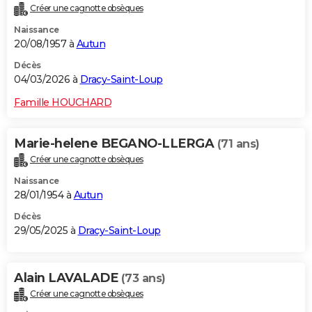
Créer une cagnotte obsèques
City break
Voyage de noces
Climat
Destinations
Voyage nature
Forum
+
PHOTO
Naissance
20/08/1957 à
Autun
GUIDES D'ACHAT
Décès
BONS PLANS
04/03/2026 à
Dracy-Saint-Loup
CARTE DE VOEUX
Famille HOUCHARD
Carte Bonne année
Carte Pâques
Carte de Noël
Carte Saint-Valentin
Carte d'anniversaire
DICTIONNAIRE
Marie-helene BEGANO-LLERGA
(71 ans)
Biographies
Expressions
Dictionnaire
Citations
Proverbes
PROGRAMME TV
Créer une cagnotte obsèques
Naissance
COPAINS D'AVANT
28/01/1954 à
Autun
Se connecter
Collèges
Universités
Service militaire
S'inscrire
Lycées
Primaires
Entreprises
Avis de recherche
AVIS DE DÉCÈS
Décès
29/05/2025 à
Dracy-Saint-Loup
FORUM
Lifestyle
Sport
Television
Cinema
Bricolage
Culture
Auto
Voyage
Alain LAVALADE
(73 ans)
Créer une cagnotte obsèques