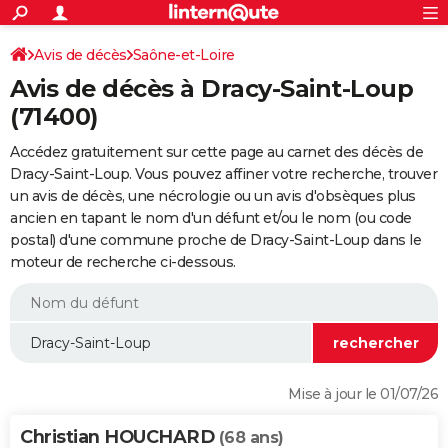
ACTUALITÉS
Connexion
S'inscrire
Avis de décès
Saône-et-Loire
Rechercher
Société
Education
Villes
Politique
Faits Divers
Monde
+
SPORT
Avis de décès à Dracy-Saint-Loup
Football
Cyclisme
Forum
Coupe du monde 2026
Tennis
Rugby
CULTURE
(71400)
TNT
Cinéma
Musique
Programme TV
Streaming
Sorties cinéma
+
FINANCE
Accédez gratuitement sur cette page au carnet des décès de
Dracy-Saint-Loup. Vous pouvez affiner votre recherche, trouver
Impôts
Immobilier
Banque
Crédit
Retraite
Epargne
Risques naturels par ville
Assurance
AUTO
un avis de décès, une nécrologie ou un avis d'obsèques plus
ancien en tapant le nom d'un défunt et/ou le nom (ou code
Réserver un essai
Berlines
Forum auto
Essais
Citadines
SUV
+
HIGH-TECH
postal) d'une commune proche de Dracy-Saint-Loup dans le
moteur de recherche ci-dessous.
Meilleur smartphone
Ordinateurs
Guide high-tech
Mobiles
Internet
Jeux vidéo
+
BRICOLAGE
Aménagement intérieur
Cuisine
Jardinage
+
Forum
Extérieur
Salle de bains
Rangement
WEEK-END
Escapades
Expositions
Week-end nature
Guides de France
Patrimoine
Musées
+
LIFESTYLE
Bien-être
Mode
+
Art de vivre
Loisirs
Modes de vie
SANTE
Mise à jour le 01/07/26
Guide de la santé
Médicaments
+
Alimentation
Maladies
Sommeil
VOYAGE
Christian HOUCHARD
(68 ans)