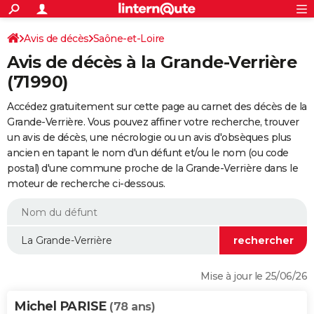
ACTUALITÉS
Connexion
S'inscrire
Avis de décès
Saône-et-Loire
Rechercher
Société
Education
Villes
Politique
Faits Divers
Monde
+
SPORT
Avis de décès à la Grande-Verrière
Football
Cyclisme
Forum
Coupe du monde 2026
Tennis
Rugby
CULTURE
(71990)
TNT
Cinéma
Musique
Programme TV
Streaming
Sorties cinéma
+
FINANCE
Accédez gratuitement sur cette page au carnet des décès de la
Grande-Verrière. Vous pouvez affiner votre recherche, trouver
Impôts
Immobilier
Banque
Crédit
Retraite
Epargne
Risques naturels par ville
Assurance
AUTO
un avis de décès, une nécrologie ou un avis d'obsèques plus
ancien en tapant le nom d'un défunt et/ou le nom (ou code
Réserver un essai
Berlines
Forum auto
Essais
Citadines
SUV
+
HIGH-TECH
postal) d'une commune proche de la Grande-Verrière dans le
moteur de recherche ci-dessous.
Meilleur smartphone
Ordinateurs
Guide high-tech
Mobiles
Internet
Jeux vidéo
+
BRICOLAGE
Aménagement intérieur
Cuisine
Jardinage
+
Forum
Extérieur
Salle de bains
Rangement
WEEK-END
Escapades
Expositions
Week-end nature
Guides de France
Patrimoine
Musées
+
LIFESTYLE
Bien-être
Mode
+
Art de vivre
Loisirs
Modes de vie
SANTE
Mise à jour le 25/06/26
Guide de la santé
Médicaments
+
Alimentation
Maladies
Sommeil
VOYAGE
Michel PARISE
(78 ans)