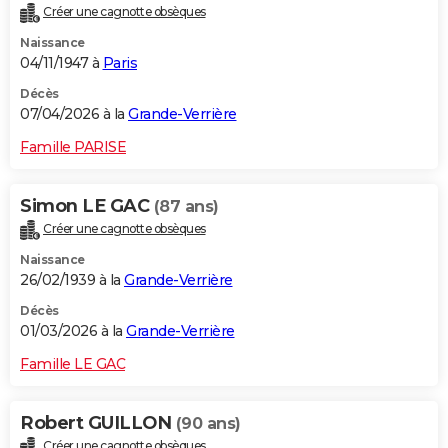
Créer une cagnotte obsèques
City break
Voyage de noces
Climat
Destinations
Voyage nature
Forum
+
PHOTO
Naissance
04/11/1947 à
Paris
GUIDES D'ACHAT
Décès
BONS PLANS
07/04/2026 à la
Grande-Verrière
CARTE DE VOEUX
Famille PARISE
Carte Bonne année
Carte Pâques
Carte de Noël
Carte Saint-Valentin
Carte d'anniversaire
DICTIONNAIRE
Simon LE GAC
(87 ans)
Biographies
Expressions
Dictionnaire
Citations
Proverbes
PROGRAMME TV
Créer une cagnotte obsèques
Naissance
COPAINS D'AVANT
26/02/1939 à la
Grande-Verrière
Se connecter
Collèges
Universités
Service militaire
S'inscrire
Lycées
Primaires
Entreprises
Avis de recherche
AVIS DE DÉCÈS
Décès
01/03/2026 à la
Grande-Verrière
FORUM
Famille LE GAC
Lifestyle
Sport
Television
Cinema
Bricolage
Culture
Auto
Voyage
Robert GUILLON
(90 ans)
Créer une cagnotte obsèques