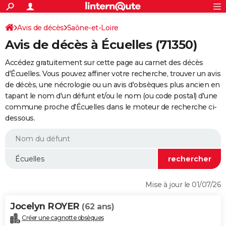
ACTUALITÉS
Connexion
S'inscrire
Avis de décès
Saône-et-Loire
Rechercher
Société
Education
Villes
Politique
Faits Divers
Monde
+
SPORT
Avis de décès à Écuelles (71350)
Football
Cyclisme
Forum
Coupe du monde 2026
Tennis
Rugby
CULTURE
Accédez gratuitement sur cette page au carnet des décès
TNT
Cinéma
Musique
Programme TV
Streaming
Sorties cinéma
+
d'Écuelles. Vous pouvez affiner votre recherche, trouver un avis
FINANCE
de décès, une nécrologie ou un avis d'obsèques plus ancien en
Impôts
Immobilier
Banque
Crédit
Retraite
Epargne
Risques naturels par ville
Assurance
AUTO
tapant le nom d'un défunt et/ou le nom (ou code postal) d'une
commune proche d'Écuelles dans le moteur de recherche ci-
Réserver un essai
Berlines
Forum auto
Essais
Citadines
SUV
+
HIGH-TECH
dessous.
Meilleur smartphone
Ordinateurs
Guide high-tech
Mobiles
Internet
Jeux vidéo
+
BRICOLAGE
Aménagement intérieur
Cuisine
Jardinage
+
Forum
Extérieur
Salle de bains
Rangement
WEEK-END
Escapades
Expositions
Week-end nature
Guides de France
Patrimoine
Musées
+
LIFESTYLE
Mise à jour le 01/07/26
Bien-être
Mode
+
Art de vivre
Loisirs
Modes de vie
SANTE
Jocelyn ROYER
(62 ans)
Guide de la santé
Médicaments
+
Alimentation
Maladies
Sommeil
VOYAGE
Créer une cagnotte obsèques