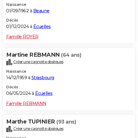
Naissance
City break
Voyage de noces
Climat
Destinations
Voyage nature
Forum
+
PHOTO
01/09/1962 à
Beaune
GUIDES D'ACHAT
Décès
01/12/2024 à
Écuelles
BONS PLANS
Famille ROYER
CARTE DE VOEUX
Martine REBMANN
(64 ans)
Carte Bonne année
Carte Pâques
Carte de Noël
Carte Saint-Valentin
Carte d'anniversaire
DICTIONNAIRE
Créer une cagnotte obsèques
Biographies
Expressions
Dictionnaire
Citations
Proverbes
PROGRAMME TV
Naissance
14/12/1959 à
Strasbourg
COPAINS D'AVANT
Décès
06/05/2024 à
Écuelles
Se connecter
Collèges
Universités
Service militaire
S'inscrire
Lycées
Primaires
Entreprises
Avis de recherche
AVIS DE DÉCÈS
Famille REBMANN
FORUM
Lifestyle
Sport
Television
Cinema
Bricolage
Culture
Auto
Voyage
Marthe TUPINIER
(93 ans)
Créer une cagnotte obsèques