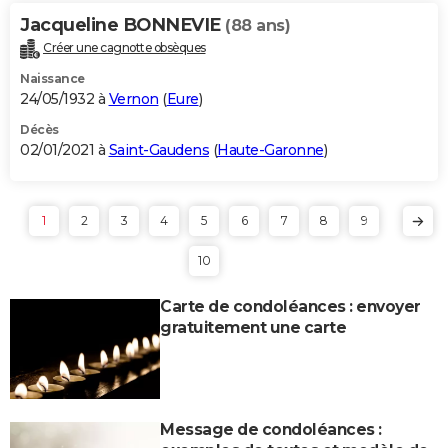
Jacqueline BONNEVIE
(88 ans)
Créer une cagnotte obsèques
Naissance
24/05/1932 à
Vernon
(
Eure
)
Décès
02/01/2021 à
Saint-Gaudens
(
Haute-Garonne
)
1
2
3
4
5
6
7
8
9
10
Carte de condoléances : envoyer
gratuitement une carte
Message de condoléances :