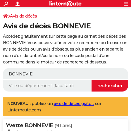
ACTUALITÉS
Connexion
S'inscrire
Avis de décès
Rechercher
Société
Education
Villes
Politique
Faits Divers
Monde
+
SPORT
Avis de décès BONNEVIE
Football
Cyclisme
Forum
Coupe du monde 2026
Tennis
Rugby
CULTURE
Accédez gratuitement sur cette page au carnet des décès des
TNT
Cinéma
Musique
Programme TV
Streaming
Sorties cinéma
+
BONNEVIE. Vous pouvez affiner votre recherche ou trouver un
FINANCE
avis de décès ou un avis d'obsèques plus ancien en tapant le
Impôts
Immobilier
Banque
Crédit
Retraite
Epargne
Risques naturels par ville
Assurance
AUTO
nom d'un défunt et/ou le nom ou le code postal d'une
commune dans le moteur de recherche ci-dessous.
Réserver un essai
Berlines
Forum auto
Essais
Citadines
SUV
+
HIGH-TECH
Meilleur smartphone
Ordinateurs
Guide high-tech
Mobiles
Internet
Jeux vidéo
+
BRICOLAGE
Aménagement intérieur
Cuisine
Jardinage
+
Forum
Extérieur
Salle de bains
Rangement
WEEK-END
Escapades
Expositions
Week-end nature
Guides de France
Patrimoine
Musées
+
LIFESTYLE
NOUVEAU :
publiez un
avis de décès gratuit
sur
Linternaute.com
Bien-être
Mode
+
Art de vivre
Loisirs
Modes de vie
SANTE
Yvette BONNEVIE
Guide de la santé
Médicaments
+
Alimentation
Maladies
Sommeil
(91 ans)
VOYAGE