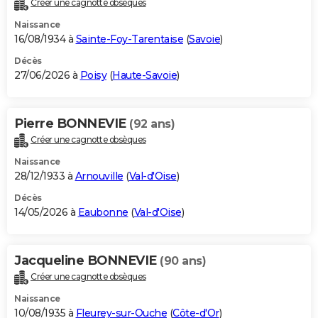
Créer une cagnotte obsèques
City break
Voyage de noces
Climat
Destinations
Voyage nature
Forum
+
PHOTO
Naissance
16/08/1934 à
Sainte-Foy-Tarentaise
(
Savoie
)
GUIDES D'ACHAT
Décès
27/06/2026 à
Poisy
(
Haute-Savoie
)
BONS PLANS
CARTE DE VOEUX
Pierre BONNEVIE
(92 ans)
Carte Bonne année
Carte Pâques
Carte de Noël
Carte Saint-Valentin
Carte d'anniversaire
DICTIONNAIRE
Créer une cagnotte obsèques
Biographies
Expressions
Dictionnaire
Citations
Proverbes
PROGRAMME TV
Naissance
28/12/1933 à
Arnouville
(
Val-d'Oise
)
COPAINS D'AVANT
Décès
14/05/2026 à
Eaubonne
(
Val-d'Oise
)
Se connecter
Collèges
Universités
Service militaire
S'inscrire
Lycées
Primaires
Entreprises
Avis de recherche
AVIS DE DÉCÈS
FORUM
Jacqueline BONNEVIE
(90 ans)
Lifestyle
Sport
Television
Cinema
Bricolage
Culture
Auto
Voyage
Créer une cagnotte obsèques
Naissance
10/08/1935 à
Fleurey-sur-Ouche
(
Côte-d'Or
)