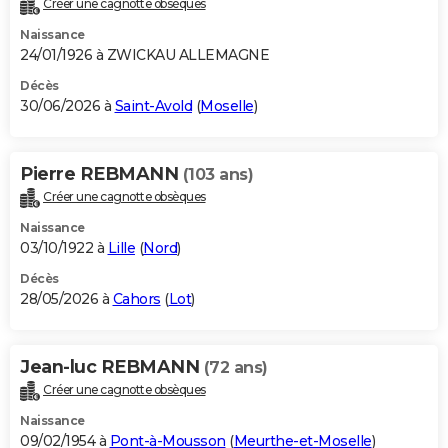
Créer une cagnotte obsèques
City break
Voyage de noces
Climat
Destinations
Voyage nature
Forum
+
PHOTO
Naissance
24/01/1926 à ZWICKAU ALLEMAGNE
GUIDES D'ACHAT
Décès
30/06/2026 à
Saint-Avold
(
Moselle
)
BONS PLANS
CARTE DE VOEUX
Pierre REBMANN
(103 ans)
Carte Bonne année
Carte Pâques
Carte de Noël
Carte Saint-Valentin
Carte d'anniversaire
DICTIONNAIRE
Créer une cagnotte obsèques
Biographies
Expressions
Dictionnaire
Citations
Proverbes
PROGRAMME TV
Naissance
03/10/1922 à
Lille
(
Nord
)
COPAINS D'AVANT
Décès
28/05/2026 à
Cahors
(
Lot
)
Se connecter
Collèges
Universités
Service militaire
S'inscrire
Lycées
Primaires
Entreprises
Avis de recherche
AVIS DE DÉCÈS
FORUM
Jean-luc REBMANN
(72 ans)
Lifestyle
Sport
Television
Cinema
Bricolage
Culture
Auto
Voyage
Créer une cagnotte obsèques
Naissance
09/02/1954 à
Pont-à-Mousson
(
Meurthe-et-Moselle
)