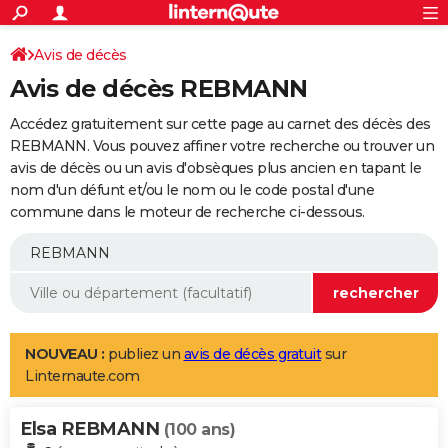
ACTUALITÉS
Connexion
S'inscrire
Avis de décès
Rechercher
Société
Education
Villes
Politique
Faits Divers
Monde
+
SPORT
Avis de décès REBMANN
Football
Cyclisme
Forum
Coupe du monde 2026
Tennis
Rugby
CULTURE
Accédez gratuitement sur cette page au carnet des décès des
TNT
Cinéma
Musique
Programme TV
Streaming
Sorties cinéma
+
REBMANN. Vous pouvez affiner votre recherche ou trouver un
FINANCE
avis de décès ou un avis d'obsèques plus ancien en tapant le
Impôts
Immobilier
Banque
Crédit
Retraite
Epargne
Risques naturels par ville
Assurance
AUTO
nom d'un défunt et/ou le nom ou le code postal d'une
commune dans le moteur de recherche ci-dessous.
Réserver un essai
Berlines
Forum auto
Essais
Citadines
SUV
+
HIGH-TECH
Meilleur smartphone
Ordinateurs
Guide high-tech
Mobiles
Internet
Jeux vidéo
+
BRICOLAGE
Aménagement intérieur
Cuisine
Jardinage
+
Forum
Extérieur
Salle de bains
Rangement
WEEK-END
Escapades
Expositions
Week-end nature
Guides de France
Patrimoine
Musées
+
LIFESTYLE
NOUVEAU :
publiez un
avis de décès gratuit
sur
Linternaute.com
Bien-être
Mode
+
Art de vivre
Loisirs
Modes de vie
SANTE
Elsa REBMANN
Guide de la santé
Médicaments
+
Alimentation
Maladies
Sommeil
(100 ans)
VOYAGE