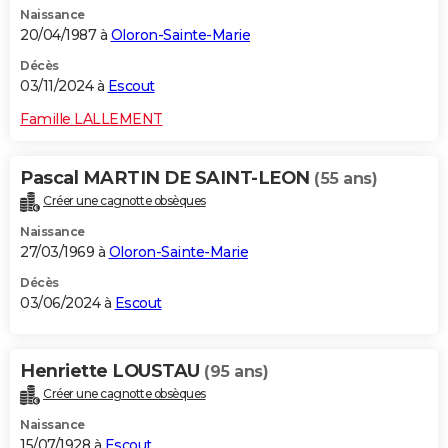
Naissance
City break
Voyage de noces
Climat
Destinations
Voyage nature
Forum
+
PHOTO
20/04/1987 à
Oloron-Sainte-Marie
GUIDES D'ACHAT
Décès
03/11/2024 à
Escout
BONS PLANS
Famille LALLEMENT
CARTE DE VOEUX
Pascal MARTIN DE SAINT-LEON
(55 ans)
Carte Bonne année
Carte Pâques
Carte de Noël
Carte Saint-Valentin
Carte d'anniversaire
DICTIONNAIRE
Créer une cagnotte obsèques
Biographies
Expressions
Dictionnaire
Citations
Proverbes
PROGRAMME TV
Naissance
27/03/1969 à
Oloron-Sainte-Marie
COPAINS D'AVANT
Décès
03/06/2024 à
Escout
Se connecter
Collèges
Universités
Service militaire
S'inscrire
Lycées
Primaires
Entreprises
Avis de recherche
AVIS DE DÉCÈS
FORUM
Henriette LOUSTAU
(95 ans)
Lifestyle
Sport
Television
Cinema
Bricolage
Culture
Auto
Voyage
Créer une cagnotte obsèques
Naissance
15/07/1928 à
Escout