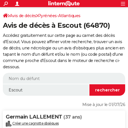
ACTUALITÉS
Connexion
S'inscrire
Avis de décès
Pyrénées-Atlantiques
Rechercher
Société
Education
Villes
Politique
Faits Divers
Monde
+
SPORT
Avis de décès à Escout (64870)
Football
Cyclisme
Forum
Coupe du monde 2026
Tennis
Rugby
CULTURE
Accédez gratuitement sur cette page au carnet des décès
TNT
Cinéma
Musique
Programme TV
Streaming
Sorties cinéma
+
d'Escout. Vous pouvez affiner votre recherche, trouver un avis
FINANCE
de décès, une nécrologie ou un avis d'obsèques plus ancien en
Impôts
Immobilier
Banque
Crédit
Retraite
Epargne
Risques naturels par ville
Assurance
AUTO
tapant le nom d'un défunt et/ou le nom (ou code postal) d'une
commune proche d'Escout dans le moteur de recherche ci-
Réserver un essai
Berlines
Forum auto
Essais
Citadines
SUV
+
HIGH-TECH
dessous.
Meilleur smartphone
Ordinateurs
Guide high-tech
Mobiles
Internet
Jeux vidéo
+
BRICOLAGE
Aménagement intérieur
Cuisine
Jardinage
+
Forum
Extérieur
Salle de bains
Rangement
WEEK-END
Escapades
Expositions
Week-end nature
Guides de France
Patrimoine
Musées
+
LIFESTYLE
Mise à jour le 01/07/26
Bien-être
Mode
+
Art de vivre
Loisirs
Modes de vie
SANTE
Germain LALLEMENT
(37 ans)
Guide de la santé
Médicaments
+
Alimentation
Maladies
Sommeil
VOYAGE
Créer une cagnotte obsèques