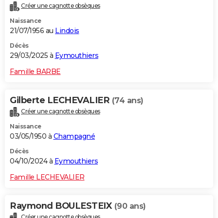
Créer une cagnotte obsèques
City break
Voyage de noces
Climat
Destinations
Voyage nature
Forum
+
PHOTO
Naissance
21/07/1956 au
Lindois
GUIDES D'ACHAT
Décès
BONS PLANS
29/03/2025 à
Eymouthiers
CARTE DE VOEUX
Famille BARBE
Carte Bonne année
Carte Pâques
Carte de Noël
Carte Saint-Valentin
Carte d'anniversaire
DICTIONNAIRE
Gilberte LECHEVALIER
(74 ans)
Biographies
Expressions
Dictionnaire
Citations
Proverbes
PROGRAMME TV
Créer une cagnotte obsèques
Naissance
COPAINS D'AVANT
03/05/1950 à
Champagné
Se connecter
Collèges
Universités
Service militaire
S'inscrire
Lycées
Primaires
Entreprises
Avis de recherche
AVIS DE DÉCÈS
Décès
04/10/2024 à
Eymouthiers
FORUM
Famille LECHEVALIER
Lifestyle
Sport
Television
Cinema
Bricolage
Culture
Auto
Voyage
Raymond BOULESTEIX
(90 ans)
Créer une cagnotte obsèques