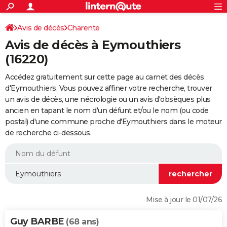
ACTUALITÉS
Connexion
S'inscrire
Avis de décès
Charente
Rechercher
Société
Education
Villes
Politique
Faits Divers
Monde
+
SPORT
Avis de décès à Eymouthiers
Football
Cyclisme
Forum
Coupe du monde 2026
Tennis
Rugby
CULTURE
(16220)
TNT
Cinéma
Musique
Programme TV
Streaming
Sorties cinéma
+
FINANCE
Accédez gratuitement sur cette page au carnet des décès
d'Eymouthiers. Vous pouvez affiner votre recherche, trouver
Impôts
Immobilier
Banque
Crédit
Retraite
Epargne
Risques naturels par ville
Assurance
AUTO
un avis de décès, une nécrologie ou un avis d'obsèques plus
ancien en tapant le nom d'un défunt et/ou le nom (ou code
Réserver un essai
Berlines
Forum auto
Essais
Citadines
SUV
+
HIGH-TECH
postal) d'une commune proche d'Eymouthiers dans le moteur
de recherche ci-dessous.
Meilleur smartphone
Ordinateurs
Guide high-tech
Mobiles
Internet
Jeux vidéo
+
BRICOLAGE
Aménagement intérieur
Cuisine
Jardinage
+
Forum
Extérieur
Salle de bains
Rangement
WEEK-END
Escapades
Expositions
Week-end nature
Guides de France
Patrimoine
Musées
+
LIFESTYLE
Bien-être
Mode
+
Art de vivre
Loisirs
Modes de vie
SANTE
Mise à jour le 01/07/26
Guide de la santé
Médicaments
+
Alimentation
Maladies
Sommeil
VOYAGE
Guy BARBE
(68 ans)