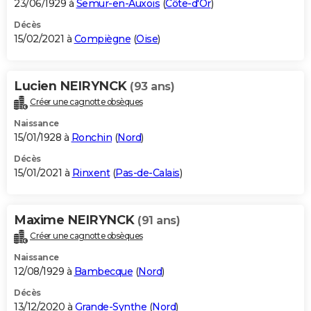
23/06/1929 à
Semur-en-Auxois
(
Côte-d'Or
)
Décès
15/02/2021 à
Compiègne
(
Oise
)
Lucien NEIRYNCK
(93 ans)
Créer une cagnotte obsèques
Naissance
15/01/1928 à
Ronchin
(
Nord
)
Décès
15/01/2021 à
Rinxent
(
Pas-de-Calais
)
Maxime NEIRYNCK
(91 ans)
Créer une cagnotte obsèques
Naissance
12/08/1929 à
Bambecque
(
Nord
)
Décès
13/12/2020 à
Grande-Synthe
(
Nord
)