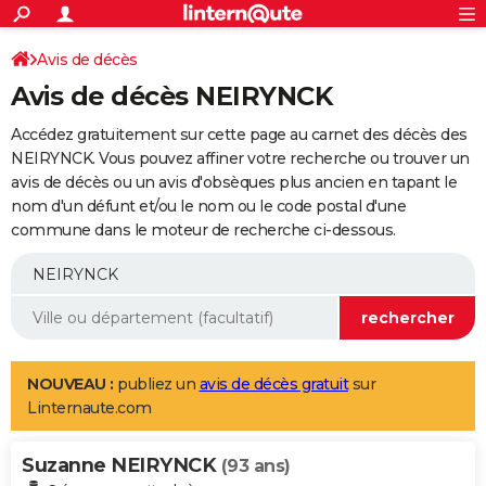
ACTUALITÉS
Connexion
S'inscrire
Avis de décès
Rechercher
Société
Education
Villes
Politique
Faits Divers
Monde
+
SPORT
Avis de décès NEIRYNCK
Football
Cyclisme
Forum
Coupe du monde 2026
Tennis
Rugby
CULTURE
Accédez gratuitement sur cette page au carnet des décès des
TNT
Cinéma
Musique
Programme TV
Streaming
Sorties cinéma
+
NEIRYNCK. Vous pouvez affiner votre recherche ou trouver un
FINANCE
avis de décès ou un avis d'obsèques plus ancien en tapant le
Impôts
Immobilier
Banque
Crédit
Retraite
Epargne
Risques naturels par ville
Assurance
AUTO
nom d'un défunt et/ou le nom ou le code postal d'une
commune dans le moteur de recherche ci-dessous.
Réserver un essai
Berlines
Forum auto
Essais
Citadines
SUV
+
HIGH-TECH
Meilleur smartphone
Ordinateurs
Guide high-tech
Mobiles
Internet
Jeux vidéo
+
BRICOLAGE
Aménagement intérieur
Cuisine
Jardinage
+
Forum
Extérieur
Salle de bains
Rangement
WEEK-END
Escapades
Expositions
Week-end nature
Guides de France
Patrimoine
Musées
+
LIFESTYLE
NOUVEAU :
publiez un
avis de décès gratuit
sur
Linternaute.com
Bien-être
Mode
+
Art de vivre
Loisirs
Modes de vie
SANTE
Suzanne NEIRYNCK
Guide de la santé
Médicaments
+
Alimentation
Maladies
Sommeil
(93 ans)
VOYAGE