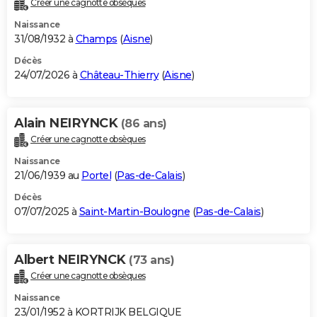
Créer une cagnotte obsèques
City break
Voyage de noces
Climat
Destinations
Voyage nature
Forum
+
PHOTO
Naissance
31/08/1932 à
Champs
(
Aisne
)
GUIDES D'ACHAT
Décès
24/07/2026 à
Château-Thierry
(
Aisne
)
BONS PLANS
CARTE DE VOEUX
Alain NEIRYNCK
(86 ans)
Carte Bonne année
Carte Pâques
Carte de Noël
Carte Saint-Valentin
Carte d'anniversaire
DICTIONNAIRE
Créer une cagnotte obsèques
Biographies
Expressions
Dictionnaire
Citations
Proverbes
PROGRAMME TV
Naissance
21/06/1939 au
Portel
(
Pas-de-Calais
)
COPAINS D'AVANT
Décès
07/07/2025 à
Saint-Martin-Boulogne
(
Pas-de-Calais
)
Se connecter
Collèges
Universités
Service militaire
S'inscrire
Lycées
Primaires
Entreprises
Avis de recherche
AVIS DE DÉCÈS
FORUM
Albert NEIRYNCK
(73 ans)
Lifestyle
Sport
Television
Cinema
Bricolage
Culture
Auto
Voyage
Créer une cagnotte obsèques
Naissance
23/01/1952 à KORTRIJK BELGIQUE