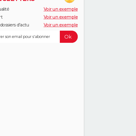
alité
Voir un exemple
rt
Voir un exemple
dossiers d'actu
Voir un exemple