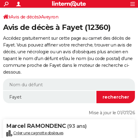
ACTUALITÉS
Connexion
S'inscrire
Avis de décès
Aveyron
Rechercher
Société
Education
Villes
Politique
Faits Divers
Monde
+
SPORT
Avis de décès à Fayet (12360)
Football
Cyclisme
Forum
Coupe du monde 2026
Tennis
Rugby
CULTURE
Accédez gratuitement sur cette page au carnet des décès de
TNT
Cinéma
Musique
Programme TV
Streaming
Sorties cinéma
+
Fayet. Vous pouvez affiner votre recherche, trouver un avis de
FINANCE
décès, une nécrologie ou un avis d'obsèques plus ancien en
Impôts
Immobilier
Banque
Crédit
Retraite
Epargne
Risques naturels par ville
Assurance
AUTO
tapant le nom d'un défunt et/ou le nom (ou code postal) d'une
commune proche de Fayet dans le moteur de recherche ci-
Réserver un essai
Berlines
Forum auto
Essais
Citadines
SUV
+
HIGH-TECH
dessous.
Meilleur smartphone
Ordinateurs
Guide high-tech
Mobiles
Internet
Jeux vidéo
+
BRICOLAGE
Aménagement intérieur
Cuisine
Jardinage
+
Forum
Extérieur
Salle de bains
Rangement
WEEK-END
Escapades
Expositions
Week-end nature
Guides de France
Patrimoine
Musées
+
LIFESTYLE
Mise à jour le 01/07/26
Bien-être
Mode
+
Art de vivre
Loisirs
Modes de vie
SANTE
Marcel RAMONDENC
(93 ans)
Guide de la santé
Médicaments
+
Alimentation
Maladies
Sommeil
VOYAGE
Créer une cagnotte obsèques