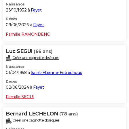
Naissance
City break
Voyage de noces
Climat
Destinations
Voyage nature
Forum
+
PHOTO
23/10/1932 à
Fayet
GUIDES D'ACHAT
Décès
09/06/2026 à
Fayet
BONS PLANS
Famille RAMONDENC
CARTE DE VOEUX
Luc SEGUI
(66 ans)
Carte Bonne année
Carte Pâques
Carte de Noël
Carte Saint-Valentin
Carte d'anniversaire
DICTIONNAIRE
Créer une cagnotte obsèques
Biographies
Expressions
Dictionnaire
Citations
Proverbes
PROGRAMME TV
Naissance
01/04/1958 à
Saint-Étienne-Estréchoux
COPAINS D'AVANT
Décès
02/06/2024 à
Fayet
Se connecter
Collèges
Universités
Service militaire
S'inscrire
Lycées
Primaires
Entreprises
Avis de recherche
AVIS DE DÉCÈS
Famille SEGUI
FORUM
Lifestyle
Sport
Television
Cinema
Bricolage
Culture
Auto
Voyage
Bernard LECHELON
(78 ans)
Créer une cagnotte obsèques