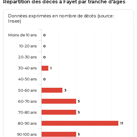
Répartition des décès à Fayet par tranche d'âges
Données exprimées en nombre de décès (source :
Insee)
Moins de 10 ans
0
10-20 ans
0
20-30 ans
0
30-40 ans
1
40-50 ans
0
50-60 ans
3
60-70 ans
5
70-80 ans
5
80-90 ans
11
90-100 ans
5