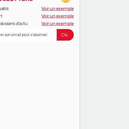
alité
Voir un exemple
rt
Voir un exemple
dossiers d'actu
Voir un exemple