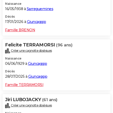
Naissance
City break
Voyage de noces
Climat
Destinations
Voyage nature
Forum
+
PHOTO
16/05/1938 à
Sarreguemines
GUIDES D'ACHAT
Décès
17/01/2026 à
Giuncaggio
BONS PLANS
Famille BRENON
CARTE DE VOEUX
Felicite TERRAMORSI
(96 ans)
Carte Bonne année
Carte Pâques
Carte de Noël
Carte Saint-Valentin
Carte d'anniversaire
DICTIONNAIRE
Créer une cagnotte obsèques
Biographies
Expressions
Dictionnaire
Citations
Proverbes
PROGRAMME TV
Naissance
06/06/1929 à
Giuncaggio
COPAINS D'AVANT
Décès
28/07/2025 à
Giuncaggio
Se connecter
Collèges
Universités
Service militaire
S'inscrire
Lycées
Primaires
Entreprises
Avis de recherche
AVIS DE DÉCÈS
Famille TERRAMORSI
FORUM
Lifestyle
Sport
Television
Cinema
Bricolage
Culture
Auto
Voyage
Jiri LUBOJACKY
(61 ans)
Créer une cagnotte obsèques