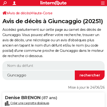
ACTUALITÉS
Connexion
S'inscrire
Avis de décès
Haute-Corse
Rechercher
Société
Education
Villes
Politique
Faits Divers
Monde
+
SPORT
Avis de décès à Giuncaggio (20251)
Football
Cyclisme
Forum
Coupe du monde 2026
Tennis
Rugby
CULTURE
Accédez gratuitement sur cette page au carnet des décès de
TNT
Cinéma
Musique
Programme TV
Streaming
Sorties cinéma
+
Giuncaggio. Vous pouvez affiner votre recherche, trouver un
FINANCE
avis de décès, une nécrologie ou un avis d'obsèques plus
Impôts
Immobilier
Banque
Crédit
Retraite
Epargne
Risques naturels par ville
Assurance
AUTO
ancien en tapant le nom d'un défunt et/ou le nom (ou code
postal) d'une commune proche de Giuncaggio dans le moteur
Réserver un essai
Berlines
Forum auto
Essais
Citadines
SUV
+
HIGH-TECH
de recherche ci-dessous.
Meilleur smartphone
Ordinateurs
Guide high-tech
Mobiles
Internet
Jeux vidéo
+
BRICOLAGE
Aménagement intérieur
Cuisine
Jardinage
+
Forum
Extérieur
Salle de bains
Rangement
WEEK-END
Escapades
Expositions
Week-end nature
Guides de France
Patrimoine
Musées
+
LIFESTYLE
Mise à jour le 24/06/26
Bien-être
Mode
+
Art de vivre
Loisirs
Modes de vie
SANTE
Denise BRENON
(87 ans)
Guide de la santé
Médicaments
+
Alimentation
Maladies
Sommeil
VOYAGE
Créer une cagnotte obsèques