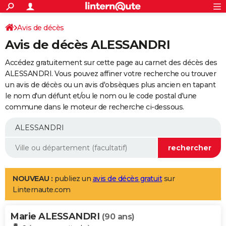
ACTUALITÉS
Connexion
S'inscrire
Avis de décès
Rechercher
Société
Education
Villes
Politique
Faits Divers
Monde
+
SPORT
Avis de décès ALESSANDRI
Football
Cyclisme
Forum
Coupe du monde 2026
Tennis
Rugby
CULTURE
Accédez gratuitement sur cette page au carnet des décès des
TNT
Cinéma
Musique
Programme TV
Streaming
Sorties cinéma
+
ALESSANDRI. Vous pouvez affiner votre recherche ou trouver
FINANCE
un avis de décès ou un avis d'obsèques plus ancien en tapant
Impôts
Immobilier
Banque
Crédit
Retraite
Epargne
Risques naturels par ville
Assurance
AUTO
le nom d'un défunt et/ou le nom ou le code postal d'une
commune dans le moteur de recherche ci-dessous.
Réserver un essai
Berlines
Forum auto
Essais
Citadines
SUV
+
HIGH-TECH
Meilleur smartphone
Ordinateurs
Guide high-tech
Mobiles
Internet
Jeux vidéo
+
BRICOLAGE
Aménagement intérieur
Cuisine
Jardinage
+
Forum
Extérieur
Salle de bains
Rangement
WEEK-END
Escapades
Expositions
Week-end nature
Guides de France
Patrimoine
Musées
+
LIFESTYLE
NOUVEAU :
publiez un
avis de décès gratuit
sur
Linternaute.com
Bien-être
Mode
+
Art de vivre
Loisirs
Modes de vie
SANTE
Marie ALESSANDRI
Guide de la santé
Médicaments
+
Alimentation
Maladies
Sommeil
(90 ans)
VOYAGE