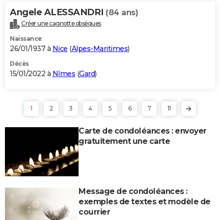
Angele ALESSANDRI
(84 ans)
Créer une cagnotte obsèques
Naissance
26/01/1937 à
Nice
(
Alpes-Maritimes
)
Décès
15/01/2022 à
Nîmes
(
Gard
)
1
2
3
4
5
6
7
11
Carte de condoléances : envoyer
gratuitement une carte
Message de condoléances :
exemples de textes et modèle de
courrier