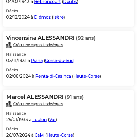
04/03/1943 à
Bethoncourt
(
Doubs
)
Décès
02/12/2024 à
Diémoz
(
Isère
)
Vincensina ALESSANDRI
(92 ans)
Créer une cagnotte obsèques
Naissance
03/11/1931 à
Piana
(
Corse-du-Sud
)
Décès
02/08/2024 à
Penta-di-Casinca
(
Haute-Corse
)
Marcel ALESSANDRI
(91 ans)
Créer une cagnotte obsèques
Naissance
25/01/1933 à
Toulon
(
Var
)
Décès
26/07/2024 à
Calvi
(
Haute-Corse
)