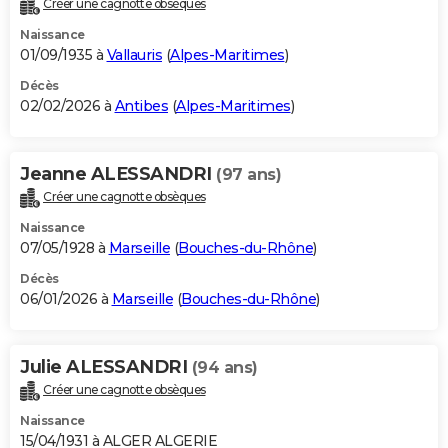
Créer une cagnotte obsèques
City break
Voyage de noces
Climat
Destinations
Voyage nature
Forum
+
PHOTO
Naissance
01/09/1935 à
Vallauris
(
Alpes-Maritimes
)
GUIDES D'ACHAT
Décès
02/02/2026 à
Antibes
(
Alpes-Maritimes
)
BONS PLANS
CARTE DE VOEUX
Jeanne ALESSANDRI
(97 ans)
Carte Bonne année
Carte Pâques
Carte de Noël
Carte Saint-Valentin
Carte d'anniversaire
DICTIONNAIRE
Créer une cagnotte obsèques
Biographies
Expressions
Dictionnaire
Citations
Proverbes
PROGRAMME TV
Naissance
07/05/1928 à
Marseille
(
Bouches-du-Rhône
)
COPAINS D'AVANT
Décès
06/01/2026 à
Marseille
(
Bouches-du-Rhône
)
Se connecter
Collèges
Universités
Service militaire
S'inscrire
Lycées
Primaires
Entreprises
Avis de recherche
AVIS DE DÉCÈS
FORUM
Julie ALESSANDRI
(94 ans)
Lifestyle
Sport
Television
Cinema
Bricolage
Culture
Auto
Voyage
Créer une cagnotte obsèques
Naissance
15/04/1931 à ALGER ALGERIE