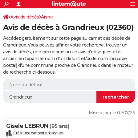
ACTUALITÉS
Connexion
S'inscrire
Avis de décès
Aisne
Rechercher
Société
Education
Villes
Politique
Faits Divers
Monde
+
SPORT
Avis de décès à Grandrieux (02360)
Football
Cyclisme
Forum
Coupe du monde 2026
Tennis
Rugby
CULTURE
Accédez gratuitement sur cette page au carnet des décès de
TNT
Cinéma
Musique
Programme TV
Streaming
Sorties cinéma
+
Grandrieux. Vous pouvez affiner votre recherche, trouver un
FINANCE
avis de décès, une nécrologie ou un avis d'obsèques plus
Impôts
Immobilier
Banque
Crédit
Retraite
Epargne
Risques naturels par ville
Assurance
AUTO
ancien en tapant le nom d'un défunt et/ou le nom (ou code
postal) d'une commune proche de Grandrieux dans le moteur
Réserver un essai
Berlines
Forum auto
Essais
Citadines
SUV
+
HIGH-TECH
de recherche ci-dessous.
Meilleur smartphone
Ordinateurs
Guide high-tech
Mobiles
Internet
Jeux vidéo
+
BRICOLAGE
Aménagement intérieur
Cuisine
Jardinage
+
Forum
Extérieur
Salle de bains
Rangement
WEEK-END
Escapades
Expositions
Week-end nature
Guides de France
Patrimoine
Musées
+
LIFESTYLE
Mise à jour le 01/07/26
Bien-être
Mode
+
Art de vivre
Loisirs
Modes de vie
SANTE
Gisele LEBRUN
(95 ans)
Guide de la santé
Médicaments
+
Alimentation
Maladies
Sommeil
VOYAGE
Créer une cagnotte obsèques