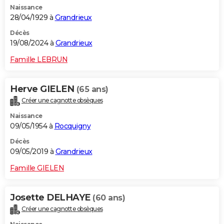
Naissance
City break
Voyage de noces
Climat
Destinations
Voyage nature
Forum
+
PHOTO
28/04/1929 à
Grandrieux
GUIDES D'ACHAT
Décès
19/08/2024 à
Grandrieux
BONS PLANS
Famille LEBRUN
CARTE DE VOEUX
Herve GIELEN
(65 ans)
Carte Bonne année
Carte Pâques
Carte de Noël
Carte Saint-Valentin
Carte d'anniversaire
DICTIONNAIRE
Créer une cagnotte obsèques
Biographies
Expressions
Dictionnaire
Citations
Proverbes
PROGRAMME TV
Naissance
09/05/1954 à
Rocquigny
COPAINS D'AVANT
Décès
09/05/2019 à
Grandrieux
Se connecter
Collèges
Universités
Service militaire
S'inscrire
Lycées
Primaires
Entreprises
Avis de recherche
AVIS DE DÉCÈS
Famille GIELEN
FORUM
Lifestyle
Sport
Television
Cinema
Bricolage
Culture
Auto
Voyage
Josette DELHAYE
(60 ans)
Créer une cagnotte obsèques