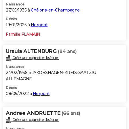
Naissance
City break
Voyage de noces
Climat
Destinations
Voyage nature
Forum
+
PHOTO
27/05/1935 à
Châlons-en-Champagne
GUIDES D'ACHAT
Décès
19/01/2025 à
Herpont
BONS PLANS
Famille FLAMAIN
CARTE DE VOEUX
Ursula ALTENBURG
(84 ans)
Carte Bonne année
Carte Pâques
Carte de Noël
Carte Saint-Valentin
Carte d'anniversaire
DICTIONNAIRE
Créer une cagnotte obsèques
Biographies
Expressions
Dictionnaire
Citations
Proverbes
PROGRAMME TV
Naissance
24/02/1938 à JAKOBSHAGEN-KREIS-SAATZIG
COPAINS D'AVANT
ALLEMAGNE
Se connecter
Collèges
Universités
Service militaire
S'inscrire
Lycées
Primaires
Entreprises
Avis de recherche
Décès
AVIS DE DÉCÈS
08/05/2022 à
Herpont
FORUM
Lifestyle
Sport
Television
Cinema
Bricolage
Culture
Auto
Voyage
Andree ANDRUETTE
(66 ans)
Créer une cagnotte obsèques
Naissance