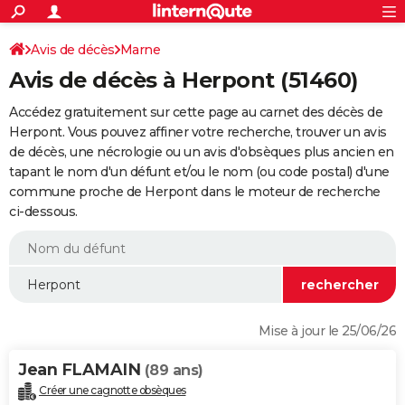
ACTUALITÉS
Connexion
S'inscrire
Avis de décès
Marne
Rechercher
Société
Education
Villes
Politique
Faits Divers
Monde
+
SPORT
Avis de décès à Herpont (51460)
Football
Cyclisme
Forum
Coupe du monde 2026
Tennis
Rugby
CULTURE
Accédez gratuitement sur cette page au carnet des décès de
TNT
Cinéma
Musique
Programme TV
Streaming
Sorties cinéma
+
Herpont. Vous pouvez affiner votre recherche, trouver un avis
FINANCE
de décès, une nécrologie ou un avis d'obsèques plus ancien en
Impôts
Immobilier
Banque
Crédit
Retraite
Epargne
Risques naturels par ville
Assurance
AUTO
tapant le nom d'un défunt et/ou le nom (ou code postal) d'une
commune proche de Herpont dans le moteur de recherche
Réserver un essai
Berlines
Forum auto
Essais
Citadines
SUV
+
HIGH-TECH
ci-dessous.
Meilleur smartphone
Ordinateurs
Guide high-tech
Mobiles
Internet
Jeux vidéo
+
BRICOLAGE
Aménagement intérieur
Cuisine
Jardinage
+
Forum
Extérieur
Salle de bains
Rangement
WEEK-END
Escapades
Expositions
Week-end nature
Guides de France
Patrimoine
Musées
+
LIFESTYLE
Mise à jour le 25/06/26
Bien-être
Mode
+
Art de vivre
Loisirs
Modes de vie
SANTE
Jean FLAMAIN
(89 ans)
Guide de la santé
Médicaments
+
Alimentation
Maladies
Sommeil
VOYAGE
Créer une cagnotte obsèques