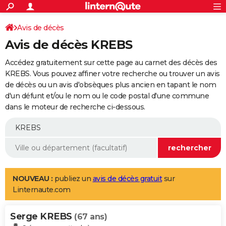
ACTUALITÉS
Connexion
S'inscrire
Avis de décès
Rechercher
Société
Education
Villes
Politique
Faits Divers
Monde
+
SPORT
Avis de décès KREBS
Football
Cyclisme
Forum
Coupe du monde 2026
Tennis
Rugby
CULTURE
Accédez gratuitement sur cette page au carnet des décès des
TNT
Cinéma
Musique
Programme TV
Streaming
Sorties cinéma
+
KREBS. Vous pouvez affiner votre recherche ou trouver un avis
FINANCE
de décès ou un avis d'obsèques plus ancien en tapant le nom
Impôts
Immobilier
Banque
Crédit
Retraite
Epargne
Risques naturels par ville
Assurance
AUTO
d'un défunt et/ou le nom ou le code postal d'une commune
dans le moteur de recherche ci-dessous.
Réserver un essai
Berlines
Forum auto
Essais
Citadines
SUV
+
HIGH-TECH
Meilleur smartphone
Ordinateurs
Guide high-tech
Mobiles
Internet
Jeux vidéo
+
BRICOLAGE
Aménagement intérieur
Cuisine
Jardinage
+
Forum
Extérieur
Salle de bains
Rangement
WEEK-END
Escapades
Expositions
Week-end nature
Guides de France
Patrimoine
Musées
+
LIFESTYLE
NOUVEAU :
publiez un
avis de décès gratuit
sur
Linternaute.com
Bien-être
Mode
+
Art de vivre
Loisirs
Modes de vie
SANTE
Serge KREBS
Guide de la santé
Médicaments
+
Alimentation
Maladies
Sommeil
(67 ans)
VOYAGE