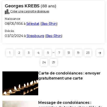
Georges KREBS
(88 ans)
Créer une cagnotte obsèques
Naissance
08/05/1936 à
Sélestat
(
Bas-Rhin
)
Décès
03/12/2024 à
Strasbourg
(
Bas-Rhin
)
...
1
2
3
4
5
7
13
19
23
24
29
Carte de condoléances : envoyer
gratuitement une carte
Message de condoléances :