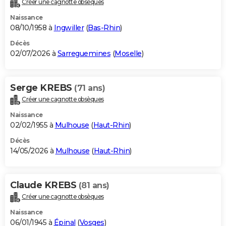
Créer une cagnotte obsèques
City break
Voyage de noces
Climat
Destinations
Voyage nature
Forum
+
PHOTO
Naissance
08/10/1958 à
Ingwiller
(
Bas-Rhin
)
GUIDES D'ACHAT
Décès
02/07/2026 à
Sarreguemines
(
Moselle
)
BONS PLANS
CARTE DE VOEUX
Serge KREBS
(71 ans)
Carte Bonne année
Carte Pâques
Carte de Noël
Carte Saint-Valentin
Carte d'anniversaire
DICTIONNAIRE
Créer une cagnotte obsèques
Biographies
Expressions
Dictionnaire
Citations
Proverbes
PROGRAMME TV
Naissance
02/02/1955 à
Mulhouse
(
Haut-Rhin
)
COPAINS D'AVANT
Décès
14/05/2026 à
Mulhouse
(
Haut-Rhin
)
Se connecter
Collèges
Universités
Service militaire
S'inscrire
Lycées
Primaires
Entreprises
Avis de recherche
AVIS DE DÉCÈS
FORUM
Claude KREBS
(81 ans)
Lifestyle
Sport
Television
Cinema
Bricolage
Culture
Auto
Voyage
Créer une cagnotte obsèques
Naissance
06/01/1945 à
Épinal
(
Vosges
)