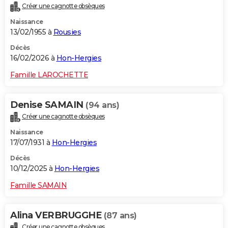
Créer une cagnotte obsèques
City break
Voyage de noces
Climat
Destinations
Voyage nature
Forum
+
PHOTO
Naissance
13/02/1955 à
Rousies
GUIDES D'ACHAT
Décès
BONS PLANS
16/02/2026 à
Hon-Hergies
CARTE DE VOEUX
Famille LAROCHETTE
Carte Bonne année
Carte Pâques
Carte de Noël
Carte Saint-Valentin
Carte d'anniversaire
DICTIONNAIRE
Denise SAMAIN
(94 ans)
Biographies
Expressions
Dictionnaire
Citations
Proverbes
PROGRAMME TV
Créer une cagnotte obsèques
Naissance
COPAINS D'AVANT
17/07/1931 à
Hon-Hergies
Se connecter
Collèges
Universités
Service militaire
S'inscrire
Lycées
Primaires
Entreprises
Avis de recherche
AVIS DE DÉCÈS
Décès
10/12/2025 à
Hon-Hergies
FORUM
Famille SAMAIN
Lifestyle
Sport
Television
Cinema
Bricolage
Culture
Auto
Voyage
Alina VERBRUGGHE
(87 ans)
Créer une cagnotte obsèques