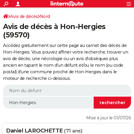
ACTUALITÉS
Connexion
S'inscrire
Avis de décès
Nord
Rechercher
Société
Education
Villes
Politique
Faits Divers
Monde
+
SPORT
Avis de décès à Hon-Hergies
Football
Cyclisme
Forum
Coupe du monde 2026
Tennis
Rugby
CULTURE
(59570)
TNT
Cinéma
Musique
Programme TV
Streaming
Sorties cinéma
+
FINANCE
Accédez gratuitement sur cette page au carnet des décès de
Hon-Hergies. Vous pouvez affiner votre recherche, trouver un
Impôts
Immobilier
Banque
Crédit
Retraite
Epargne
Risques naturels par ville
Assurance
AUTO
avis de décès, une nécrologie ou un avis d'obsèques plus
ancien en tapant le nom d'un défunt et/ou le nom (ou code
Réserver un essai
Berlines
Forum auto
Essais
Citadines
SUV
+
HIGH-TECH
postal) d'une commune proche de Hon-Hergies dans le
moteur de recherche ci-dessous.
Meilleur smartphone
Ordinateurs
Guide high-tech
Mobiles
Internet
Jeux vidéo
+
BRICOLAGE
Aménagement intérieur
Cuisine
Jardinage
+
Forum
Extérieur
Salle de bains
Rangement
WEEK-END
Escapades
Expositions
Week-end nature
Guides de France
Patrimoine
Musées
+
LIFESTYLE
Bien-être
Mode
+
Art de vivre
Loisirs
Modes de vie
SANTE
Mise à jour le 01/07/26
Guide de la santé
Médicaments
+
Alimentation
Maladies
Sommeil
VOYAGE
Daniel LAROCHETTE
(71 ans)