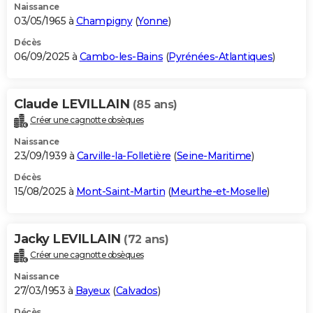
Naissance
03/05/1965 à
Champigny
(
Yonne
)
Décès
06/09/2025 à
Cambo-les-Bains
(
Pyrénées-Atlantiques
)
Claude LEVILLAIN
(85 ans)
Créer une cagnotte obsèques
Naissance
23/09/1939 à
Carville-la-Folletière
(
Seine-Maritime
)
Décès
15/08/2025 à
Mont-Saint-Martin
(
Meurthe-et-Moselle
)
Jacky LEVILLAIN
(72 ans)
Créer une cagnotte obsèques
Naissance
27/03/1953 à
Bayeux
(
Calvados
)
Décès