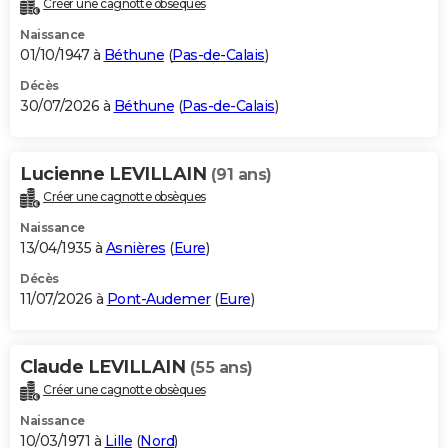
Créer une cagnotte obsèques
City break
Voyage de noces
Climat
Destinations
Voyage nature
Forum
+
PHOTO
Naissance
01/10/1947 à
Béthune
(
Pas-de-Calais
)
GUIDES D'ACHAT
Décès
30/07/2026 à
Béthune
(
Pas-de-Calais
)
BONS PLANS
CARTE DE VOEUX
Lucienne LEVILLAIN
(91 ans)
Carte Bonne année
Carte Pâques
Carte de Noël
Carte Saint-Valentin
Carte d'anniversaire
DICTIONNAIRE
Créer une cagnotte obsèques
Biographies
Expressions
Dictionnaire
Citations
Proverbes
PROGRAMME TV
Naissance
13/04/1935 à
Asnières
(
Eure
)
COPAINS D'AVANT
Décès
11/07/2026 à
Pont-Audemer
(
Eure
)
Se connecter
Collèges
Universités
Service militaire
S'inscrire
Lycées
Primaires
Entreprises
Avis de recherche
AVIS DE DÉCÈS
FORUM
Claude LEVILLAIN
(55 ans)
Lifestyle
Sport
Television
Cinema
Bricolage
Culture
Auto
Voyage
Créer une cagnotte obsèques
Naissance
10/03/1971 à
Lille
(
Nord
)