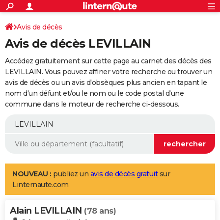
ACTUALITÉS
Connexion
S'inscrire
Avis de décès
Rechercher
Société
Education
Villes
Politique
Faits Divers
Monde
+
SPORT
Avis de décès LEVILLAIN
Football
Cyclisme
Forum
Coupe du monde 2026
Tennis
Rugby
CULTURE
Accédez gratuitement sur cette page au carnet des décès des
TNT
Cinéma
Musique
Programme TV
Streaming
Sorties cinéma
+
LEVILLAIN. Vous pouvez affiner votre recherche ou trouver un
FINANCE
avis de décès ou un avis d'obsèques plus ancien en tapant le
Impôts
Immobilier
Banque
Crédit
Retraite
Epargne
Risques naturels par ville
Assurance
AUTO
nom d'un défunt et/ou le nom ou le code postal d'une
commune dans le moteur de recherche ci-dessous.
Réserver un essai
Berlines
Forum auto
Essais
Citadines
SUV
+
HIGH-TECH
Meilleur smartphone
Ordinateurs
Guide high-tech
Mobiles
Internet
Jeux vidéo
+
BRICOLAGE
Aménagement intérieur
Cuisine
Jardinage
+
Forum
Extérieur
Salle de bains
Rangement
WEEK-END
Escapades
Expositions
Week-end nature
Guides de France
Patrimoine
Musées
+
LIFESTYLE
NOUVEAU :
publiez un
avis de décès gratuit
sur
Linternaute.com
Bien-être
Mode
+
Art de vivre
Loisirs
Modes de vie
SANTE
Alain LEVILLAIN
Guide de la santé
Médicaments
+
Alimentation
Maladies
Sommeil
(78 ans)
VOYAGE