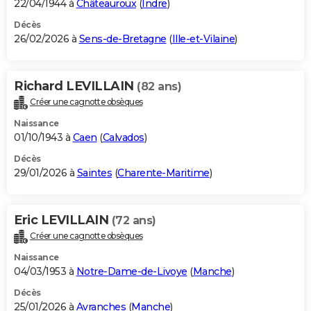
22/04/1944 à
Châteauroux
(
Indre
)
Décès
26/02/2026 à
Sens-de-Bretagne
(
Ille-et-Vilaine
)
Richard LEVILLAIN
(82 ans)
Créer une cagnotte obsèques
Naissance
01/10/1943 à
Caen
(
Calvados
)
Décès
29/01/2026 à
Saintes
(
Charente-Maritime
)
Eric LEVILLAIN
(72 ans)
Créer une cagnotte obsèques
Naissance
04/03/1953 à
Notre-Dame-de-Livoye
(
Manche
)
Décès
25/01/2026 à
Avranches
(
Manche
)