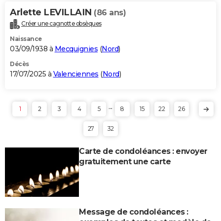
Arlette LEVILLAIN
(86 ans)
Créer une cagnotte obsèques
Naissance
03/09/1938 à
Mecquignies
(
Nord
)
Décès
17/07/2025 à
Valenciennes
(
Nord
)
...
1
2
3
4
5
8
15
22
26
27
32
Carte de condoléances : envoyer
gratuitement une carte
Message de condoléances :