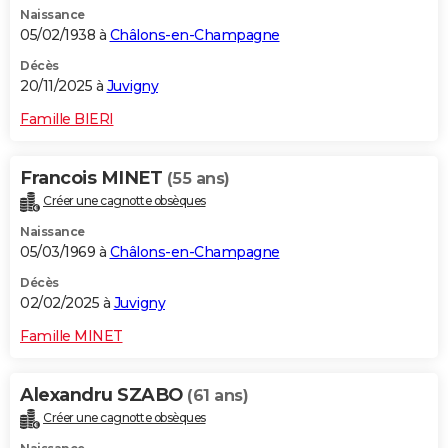
Naissance
City break
Voyage de noces
Climat
Destinations
Voyage nature
Forum
+
PHOTO
05/02/1938 à
Châlons-en-Champagne
GUIDES D'ACHAT
Décès
20/11/2025 à
Juvigny
BONS PLANS
Famille BIERI
CARTE DE VOEUX
Francois MINET
(55 ans)
Carte Bonne année
Carte Pâques
Carte de Noël
Carte Saint-Valentin
Carte d'anniversaire
DICTIONNAIRE
Créer une cagnotte obsèques
Biographies
Expressions
Dictionnaire
Citations
Proverbes
PROGRAMME TV
Naissance
05/03/1969 à
Châlons-en-Champagne
COPAINS D'AVANT
Décès
02/02/2025 à
Juvigny
Se connecter
Collèges
Universités
Service militaire
S'inscrire
Lycées
Primaires
Entreprises
Avis de recherche
AVIS DE DÉCÈS
Famille MINET
FORUM
Lifestyle
Sport
Television
Cinema
Bricolage
Culture
Auto
Voyage
Alexandru SZABO
(61 ans)
Créer une cagnotte obsèques