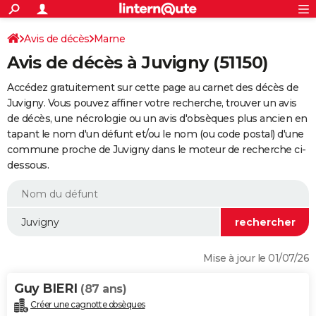
ACTUALITÉS
Connexion
S'inscrire
Avis de décès
Marne
Rechercher
Société
Education
Villes
Politique
Faits Divers
Monde
+
SPORT
Avis de décès à Juvigny (51150)
Football
Cyclisme
Forum
Coupe du monde 2026
Tennis
Rugby
CULTURE
Accédez gratuitement sur cette page au carnet des décès de
TNT
Cinéma
Musique
Programme TV
Streaming
Sorties cinéma
+
Juvigny. Vous pouvez affiner votre recherche, trouver un avis
FINANCE
de décès, une nécrologie ou un avis d'obsèques plus ancien en
Impôts
Immobilier
Banque
Crédit
Retraite
Epargne
Risques naturels par ville
Assurance
AUTO
tapant le nom d'un défunt et/ou le nom (ou code postal) d'une
commune proche de Juvigny dans le moteur de recherche ci-
Réserver un essai
Berlines
Forum auto
Essais
Citadines
SUV
+
HIGH-TECH
dessous.
Meilleur smartphone
Ordinateurs
Guide high-tech
Mobiles
Internet
Jeux vidéo
+
BRICOLAGE
Aménagement intérieur
Cuisine
Jardinage
+
Forum
Extérieur
Salle de bains
Rangement
WEEK-END
Escapades
Expositions
Week-end nature
Guides de France
Patrimoine
Musées
+
LIFESTYLE
Mise à jour le 01/07/26
Bien-être
Mode
+
Art de vivre
Loisirs
Modes de vie
SANTE
Guy BIERI
(87 ans)
Guide de la santé
Médicaments
+
Alimentation
Maladies
Sommeil
VOYAGE
Créer une cagnotte obsèques