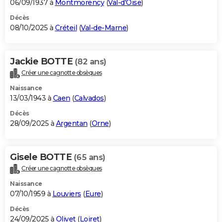
06/09/1937 à
Montmorency
(
Val-d'Oise
)
Décès
08/10/2025 à
Créteil
(
Val-de-Marne
)
Jackie BOTTE
(82 ans)
Créer une cagnotte obsèques
Naissance
13/03/1943 à
Caen
(
Calvados
)
Décès
28/09/2025 à
Argentan
(
Orne
)
Gisele BOTTE
(65 ans)
Créer une cagnotte obsèques
Naissance
07/10/1959 à
Louviers
(
Eure
)
Décès
24/09/2025 à
Olivet
(
Loiret
)