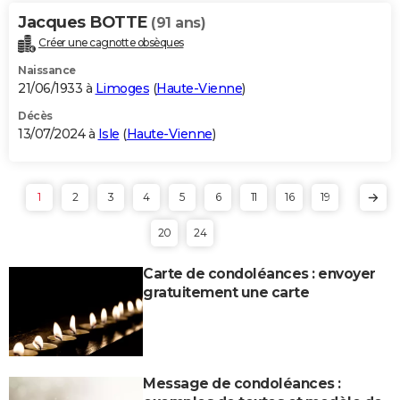
Jacques BOTTE
(91 ans)
Créer une cagnotte obsèques
Naissance
21/06/1933 à
Limoges
(
Haute-Vienne
)
Décès
13/07/2024 à
Isle
(
Haute-Vienne
)
1
2
3
4
5
6
11
16
19
20
24
Carte de condoléances : envoyer
gratuitement une carte
Message de condoléances :