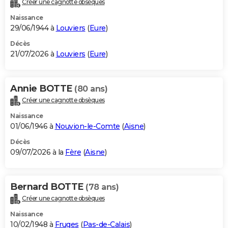
Créer une cagnotte obsèques
City break
Voyage de noces
Climat
Destinations
Voyage nature
Forum
+
PHOTO
Naissance
29/06/1944 à
Louviers
(
Eure
)
GUIDES D'ACHAT
Décès
21/07/2026 à
Louviers
(
Eure
)
BONS PLANS
CARTE DE VOEUX
Annie BOTTE
(80 ans)
Carte Bonne année
Carte Pâques
Carte de Noël
Carte Saint-Valentin
Carte d'anniversaire
DICTIONNAIRE
Créer une cagnotte obsèques
Biographies
Expressions
Dictionnaire
Citations
Proverbes
PROGRAMME TV
Naissance
01/06/1946 à
Nouvion-le-Comte
(
Aisne
)
COPAINS D'AVANT
Décès
09/07/2026 à la
Fère
(
Aisne
)
Se connecter
Collèges
Universités
Service militaire
S'inscrire
Lycées
Primaires
Entreprises
Avis de recherche
AVIS DE DÉCÈS
FORUM
Bernard BOTTE
(78 ans)
Lifestyle
Sport
Television
Cinema
Bricolage
Culture
Auto
Voyage
Créer une cagnotte obsèques
Naissance
10/02/1948 à
Fruges
(
Pas-de-Calais
)