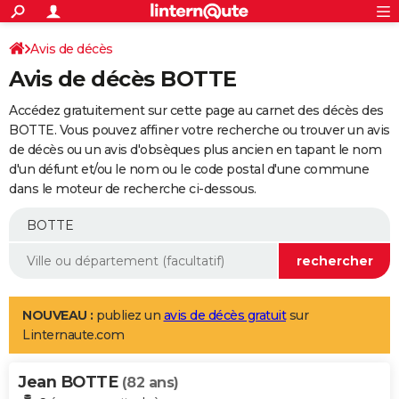
ACTUALITÉS
Connexion
S'inscrire
Avis de décès
Rechercher
Société
Education
Villes
Politique
Faits Divers
Monde
+
SPORT
Avis de décès BOTTE
Football
Cyclisme
Forum
Coupe du monde 2026
Tennis
Rugby
CULTURE
Accédez gratuitement sur cette page au carnet des décès des
TNT
Cinéma
Musique
Programme TV
Streaming
Sorties cinéma
+
BOTTE. Vous pouvez affiner votre recherche ou trouver un avis
FINANCE
de décès ou un avis d'obsèques plus ancien en tapant le nom
Impôts
Immobilier
Banque
Crédit
Retraite
Epargne
Risques naturels par ville
Assurance
AUTO
d'un défunt et/ou le nom ou le code postal d'une commune
dans le moteur de recherche ci-dessous.
Réserver un essai
Berlines
Forum auto
Essais
Citadines
SUV
+
HIGH-TECH
Meilleur smartphone
Ordinateurs
Guide high-tech
Mobiles
Internet
Jeux vidéo
+
BRICOLAGE
Aménagement intérieur
Cuisine
Jardinage
+
Forum
Extérieur
Salle de bains
Rangement
WEEK-END
Escapades
Expositions
Week-end nature
Guides de France
Patrimoine
Musées
+
LIFESTYLE
NOUVEAU :
publiez un
avis de décès gratuit
sur
Linternaute.com
Bien-être
Mode
+
Art de vivre
Loisirs
Modes de vie
SANTE
Jean BOTTE
Guide de la santé
Médicaments
+
Alimentation
Maladies
Sommeil
(82 ans)
VOYAGE