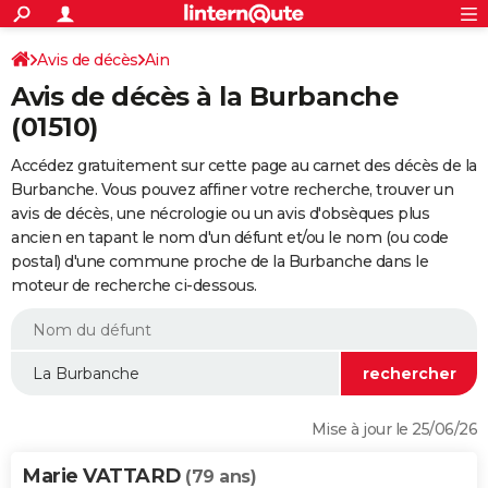
ACTUALITÉS
Connexion
S'inscrire
Avis de décès
Ain
Rechercher
Société
Education
Villes
Politique
Faits Divers
Monde
+
SPORT
Avis de décès à la Burbanche
Football
Cyclisme
Forum
Coupe du monde 2026
Tennis
Rugby
CULTURE
(01510)
TNT
Cinéma
Musique
Programme TV
Streaming
Sorties cinéma
+
FINANCE
Accédez gratuitement sur cette page au carnet des décès de la
Burbanche. Vous pouvez affiner votre recherche, trouver un
Impôts
Immobilier
Banque
Crédit
Retraite
Epargne
Risques naturels par ville
Assurance
AUTO
avis de décès, une nécrologie ou un avis d'obsèques plus
ancien en tapant le nom d'un défunt et/ou le nom (ou code
Réserver un essai
Berlines
Forum auto
Essais
Citadines
SUV
+
HIGH-TECH
postal) d'une commune proche de la Burbanche dans le
moteur de recherche ci-dessous.
Meilleur smartphone
Ordinateurs
Guide high-tech
Mobiles
Internet
Jeux vidéo
+
BRICOLAGE
Aménagement intérieur
Cuisine
Jardinage
+
Forum
Extérieur
Salle de bains
Rangement
WEEK-END
Escapades
Expositions
Week-end nature
Guides de France
Patrimoine
Musées
+
LIFESTYLE
Bien-être
Mode
+
Art de vivre
Loisirs
Modes de vie
SANTE
Mise à jour le 25/06/26
Guide de la santé
Médicaments
+
Alimentation
Maladies
Sommeil
VOYAGE
Marie VATTARD
(79 ans)