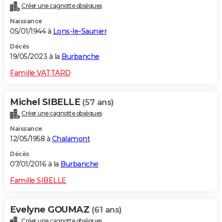
Créer une cagnotte obsèques
City break
Voyage de noces
Climat
Destinations
Voyage nature
Forum
+
PHOTO
Naissance
05/01/1944 à
Lons-le-Saunier
GUIDES D'ACHAT
Décès
BONS PLANS
19/05/2023 à la
Burbanche
CARTE DE VOEUX
Famille VATTARD
Carte Bonne année
Carte Pâques
Carte de Noël
Carte Saint-Valentin
Carte d'anniversaire
DICTIONNAIRE
Michel SIBELLE
(57 ans)
Biographies
Expressions
Dictionnaire
Citations
Proverbes
PROGRAMME TV
Créer une cagnotte obsèques
Naissance
COPAINS D'AVANT
12/05/1958 à
Chalamont
Se connecter
Collèges
Universités
Service militaire
S'inscrire
Lycées
Primaires
Entreprises
Avis de recherche
AVIS DE DÉCÈS
Décès
07/01/2016 à la
Burbanche
FORUM
Famille SIBELLE
Lifestyle
Sport
Television
Cinema
Bricolage
Culture
Auto
Voyage
Evelyne GOUMAZ
(61 ans)
Créer une cagnotte obsèques