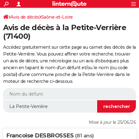
ACTUALITÉS
Connexion
S'inscrire
Avis de décès
Saône-et-Loire
Rechercher
Société
Education
Villes
Politique
Faits Divers
Monde
+
SPORT
Avis de décès à la Petite-Verrière
Football
Cyclisme
Forum
Coupe du monde 2026
Tennis
Rugby
CULTURE
(71400)
TNT
Cinéma
Musique
Programme TV
Streaming
Sorties cinéma
+
FINANCE
Accédez gratuitement sur cette page au carnet des décès de la
Petite-Verrière. Vous pouvez affiner votre recherche, trouver
Impôts
Immobilier
Banque
Crédit
Retraite
Epargne
Risques naturels par ville
Assurance
AUTO
un avis de décès, une nécrologie ou un avis d'obsèques plus
ancien en tapant le nom d'un défunt et/ou le nom (ou code
Réserver un essai
Berlines
Forum auto
Essais
Citadines
SUV
+
HIGH-TECH
postal) d'une commune proche de la Petite-Verrière dans le
moteur de recherche ci-dessous.
Meilleur smartphone
Ordinateurs
Guide high-tech
Mobiles
Internet
Jeux vidéo
+
BRICOLAGE
Aménagement intérieur
Cuisine
Jardinage
+
Forum
Extérieur
Salle de bains
Rangement
WEEK-END
Escapades
Expositions
Week-end nature
Guides de France
Patrimoine
Musées
+
LIFESTYLE
Bien-être
Mode
+
Art de vivre
Loisirs
Modes de vie
SANTE
Mise à jour le 25/06/26
Guide de la santé
Médicaments
+
Alimentation
Maladies
Sommeil
VOYAGE
Francoise DESBROSSES
(81 ans)