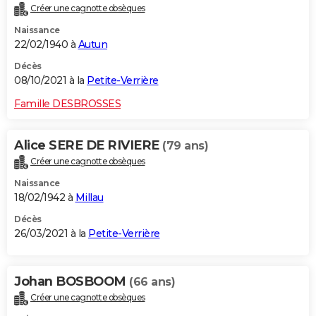
Créer une cagnotte obsèques
City break
Voyage de noces
Climat
Destinations
Voyage nature
Forum
+
PHOTO
Naissance
22/02/1940 à
Autun
GUIDES D'ACHAT
Décès
BONS PLANS
08/10/2021 à la
Petite-Verrière
CARTE DE VOEUX
Famille DESBROSSES
Carte Bonne année
Carte Pâques
Carte de Noël
Carte Saint-Valentin
Carte d'anniversaire
DICTIONNAIRE
Alice SERE DE RIVIERE
(79 ans)
Biographies
Expressions
Dictionnaire
Citations
Proverbes
PROGRAMME TV
Créer une cagnotte obsèques
Naissance
COPAINS D'AVANT
18/02/1942 à
Millau
Se connecter
Collèges
Universités
Service militaire
S'inscrire
Lycées
Primaires
Entreprises
Avis de recherche
AVIS DE DÉCÈS
Décès
26/03/2021 à la
Petite-Verrière
FORUM
Lifestyle
Sport
Television
Cinema
Bricolage
Culture
Auto
Voyage
Johan BOSBOOM
(66 ans)
Créer une cagnotte obsèques