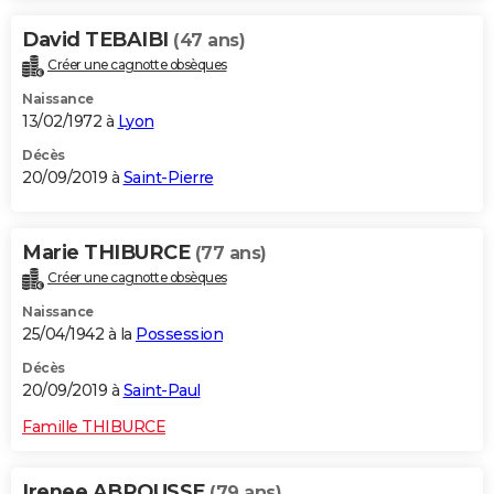
City break
Voyage de noces
Climat
Destinations
Voyage nature
Forum
+
PHOTO
David TEBAIBI
(47 ans)
Créer une cagnotte obsèques
GUIDES D'ACHAT
Naissance
BONS PLANS
13/02/1972 à
Lyon
Décès
CARTE DE VOEUX
20/09/2019 à
Saint-Pierre
Carte Bonne année
Carte Pâques
Carte de Noël
Carte Saint-Valentin
Carte d'anniversaire
DICTIONNAIRE
Biographies
Expressions
Dictionnaire
Citations
Proverbes
Marie THIBURCE
PROGRAMME TV
(77 ans)
Créer une cagnotte obsèques
COPAINS D'AVANT
Naissance
25/04/1942 à la
Possession
Se connecter
Collèges
Universités
Service militaire
S'inscrire
Lycées
Primaires
Entreprises
Avis de recherche
AVIS DE DÉCÈS
Décès
FORUM
20/09/2019 à
Saint-Paul
Lifestyle
Sport
Television
Cinema
Bricolage
Culture
Auto
Voyage
Famille THIBURCE
Irenee ABROUSSE
(79 ans)