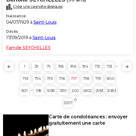
Créer une cagnotte obsèques
Naissance
04/07/1929 à
Saint-Louis
Décès
17/09/2019 à
Saint-Louis
Famille SEYCHELLES
...
1
39
79
198
396
594
713
753
793
794
795
796
797
798
799
800
...
801
918
1038
1399
200
2602
2963
3083
0
3207
Carte de condoléances : envoyer
gratuitement une carte