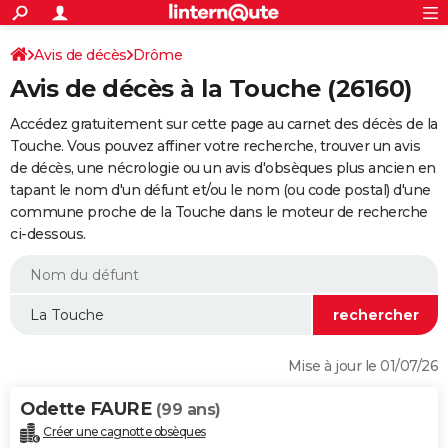
ACTUALITÉS
Connexion
S'inscrire
Avis de décès
Drôme
Rechercher
Société
Education
Villes
Politique
Faits Divers
Monde
+
SPORT
Avis de décès à la Touche (26160)
Football
Cyclisme
Forum
Coupe du monde 2026
Tennis
Rugby
CULTURE
Accédez gratuitement sur cette page au carnet des décès de la
TNT
Cinéma
Musique
Programme TV
Streaming
Sorties cinéma
+
Touche. Vous pouvez affiner votre recherche, trouver un avis
FINANCE
de décès, une nécrologie ou un avis d'obsèques plus ancien en
Impôts
Immobilier
Banque
Crédit
Retraite
Epargne
Risques naturels par ville
Assurance
AUTO
tapant le nom d'un défunt et/ou le nom (ou code postal) d'une
commune proche de la Touche dans le moteur de recherche
Réserver un essai
Berlines
Forum auto
Essais
Citadines
SUV
+
HIGH-TECH
ci-dessous.
Meilleur smartphone
Ordinateurs
Guide high-tech
Mobiles
Internet
Jeux vidéo
+
BRICOLAGE
Aménagement intérieur
Cuisine
Jardinage
+
Forum
Extérieur
Salle de bains
Rangement
WEEK-END
Escapades
Expositions
Week-end nature
Guides de France
Patrimoine
Musées
+
LIFESTYLE
Mise à jour le 01/07/26
Bien-être
Mode
+
Art de vivre
Loisirs
Modes de vie
SANTE
Odette FAURE
(99 ans)
Guide de la santé
Médicaments
+
Alimentation
Maladies
Sommeil
VOYAGE
Créer une cagnotte obsèques