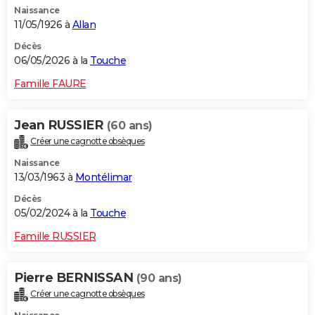
Naissance
City break
Voyage de noces
Climat
Destinations
Voyage nature
Forum
+
PHOTO
11/05/1926 à
Allan
GUIDES D'ACHAT
Décès
06/05/2026 à la
Touche
BONS PLANS
Famille FAURE
CARTE DE VOEUX
Jean RUSSIER
(60 ans)
Carte Bonne année
Carte Pâques
Carte de Noël
Carte Saint-Valentin
Carte d'anniversaire
DICTIONNAIRE
Créer une cagnotte obsèques
Biographies
Expressions
Dictionnaire
Citations
Proverbes
PROGRAMME TV
Naissance
13/03/1963 à
Montélimar
COPAINS D'AVANT
Décès
05/02/2024 à la
Touche
Se connecter
Collèges
Universités
Service militaire
S'inscrire
Lycées
Primaires
Entreprises
Avis de recherche
AVIS DE DÉCÈS
Famille RUSSIER
FORUM
Lifestyle
Sport
Television
Cinema
Bricolage
Culture
Auto
Voyage
Pierre BERNISSAN
(90 ans)
Créer une cagnotte obsèques