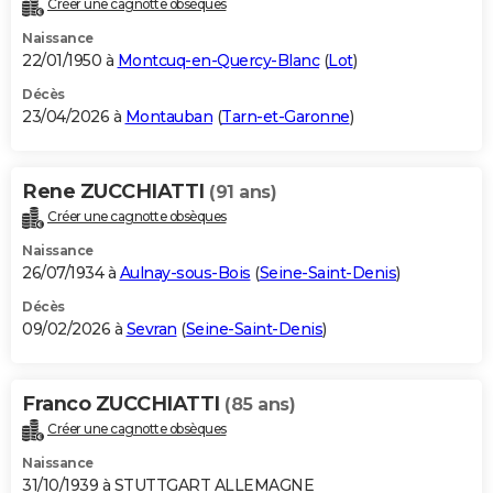
Créer une cagnotte obsèques
City break
Voyage de noces
Climat
Destinations
Voyage nature
Forum
+
PHOTO
Naissance
22/01/1950 à
Montcuq-en-Quercy-Blanc
(
Lot
)
GUIDES D'ACHAT
Décès
23/04/2026 à
Montauban
(
Tarn-et-Garonne
)
BONS PLANS
CARTE DE VOEUX
Rene ZUCCHIATTI
(91 ans)
Carte Bonne année
Carte Pâques
Carte de Noël
Carte Saint-Valentin
Carte d'anniversaire
DICTIONNAIRE
Créer une cagnotte obsèques
Biographies
Expressions
Dictionnaire
Citations
Proverbes
PROGRAMME TV
Naissance
26/07/1934 à
Aulnay-sous-Bois
(
Seine-Saint-Denis
)
COPAINS D'AVANT
Décès
09/02/2026 à
Sevran
(
Seine-Saint-Denis
)
Se connecter
Collèges
Universités
Service militaire
S'inscrire
Lycées
Primaires
Entreprises
Avis de recherche
AVIS DE DÉCÈS
FORUM
Franco ZUCCHIATTI
(85 ans)
Lifestyle
Sport
Television
Cinema
Bricolage
Culture
Auto
Voyage
Créer une cagnotte obsèques
Naissance
31/10/1939 à STUTTGART ALLEMAGNE