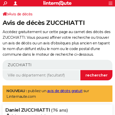
ACTUALITÉS
Connexion
S'inscrire
Avis de décès
Rechercher
Société
Education
Villes
Politique
Faits Divers
Monde
+
SPORT
Avis de décès ZUCCHIATTI
Football
Cyclisme
Forum
Coupe du monde 2026
Tennis
Rugby
CULTURE
Accédez gratuitement sur cette page au carnet des décès des
TNT
Cinéma
Musique
Programme TV
Streaming
Sorties cinéma
+
ZUCCHIATTI. Vous pouvez affiner votre recherche ou trouver
FINANCE
un avis de décès ou un avis d'obsèques plus ancien en tapant
Impôts
Immobilier
Banque
Crédit
Retraite
Epargne
Risques naturels par ville
Assurance
AUTO
le nom d'un défunt et/ou le nom ou le code postal d'une
commune dans le moteur de recherche ci-dessous.
Réserver un essai
Berlines
Forum auto
Essais
Citadines
SUV
+
HIGH-TECH
Meilleur smartphone
Ordinateurs
Guide high-tech
Mobiles
Internet
Jeux vidéo
+
BRICOLAGE
Aménagement intérieur
Cuisine
Jardinage
+
Forum
Extérieur
Salle de bains
Rangement
WEEK-END
Escapades
Expositions
Week-end nature
Guides de France
Patrimoine
Musées
+
LIFESTYLE
NOUVEAU :
publiez un
avis de décès gratuit
sur
Linternaute.com
Bien-être
Mode
+
Art de vivre
Loisirs
Modes de vie
SANTE
Daniel ZUCCHIATTI
Guide de la santé
Médicaments
+
Alimentation
Maladies
Sommeil
(76 ans)
VOYAGE