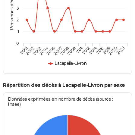
Personnes décédées
3
2
1
0
2015
2009
2004
2021
2014
2008
2003
2020
2012
2007
2002
2019
2011
2006
2001
Lacapelle-Livron
Répartition des décès à Lacapelle-Livron par sexe
Données exprimées en nombre de décès (source :
Insee)