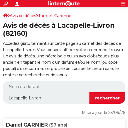
ACTUALITÉS
Connexion
S'inscrire
Avis de décès
Tarn-et-Garonne
Rechercher
Société
Education
Villes
Politique
Faits Divers
Monde
+
SPORT
Avis de décès à Lacapelle-Livron
Football
Cyclisme
Forum
Coupe du monde 2026
Tennis
Rugby
CULTURE
(82160)
TNT
Cinéma
Musique
Programme TV
Streaming
Sorties cinéma
+
FINANCE
Accédez gratuitement sur cette page au carnet des décès de
Lacapelle-Livron. Vous pouvez affiner votre recherche, trouver
Impôts
Immobilier
Banque
Crédit
Retraite
Epargne
Risques naturels par ville
Assurance
AUTO
un avis de décès, une nécrologie ou un avis d'obsèques plus
ancien en tapant le nom d'un défunt et/ou le nom (ou code
Réserver un essai
Berlines
Forum auto
Essais
Citadines
SUV
+
HIGH-TECH
postal) d'une commune proche de Lacapelle-Livron dans le
moteur de recherche ci-dessous.
Meilleur smartphone
Ordinateurs
Guide high-tech
Mobiles
Internet
Jeux vidéo
+
BRICOLAGE
Aménagement intérieur
Cuisine
Jardinage
+
Forum
Extérieur
Salle de bains
Rangement
WEEK-END
Escapades
Expositions
Week-end nature
Guides de France
Patrimoine
Musées
+
LIFESTYLE
Bien-être
Mode
+
Art de vivre
Loisirs
Modes de vie
SANTE
Mise à jour le 25/06/26
Guide de la santé
Médicaments
+
Alimentation
Maladies
Sommeil
VOYAGE
Daniel GARNIER
(57 ans)