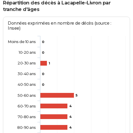
Répartition des décès à Lacapelle-Livron par
tranche d'âges
Données exprimées en nombre de décès (source :
Insee)
Moins de 10 ans
0
10-20 ans
0
20-30 ans
1
30-40 ans
0
40-50 ans
0
50-60 ans
5
60-70 ans
4
70-80 ans
4
80-90 ans
4