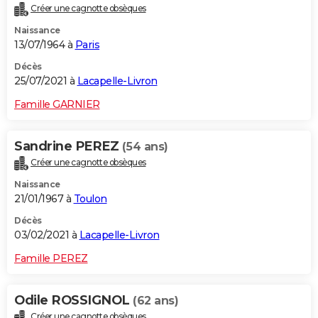
Créer une cagnotte obsèques
City break
Voyage de noces
Climat
Destinations
Voyage nature
Forum
+
PHOTO
Naissance
13/07/1964 à
Paris
GUIDES D'ACHAT
Décès
BONS PLANS
25/07/2021 à
Lacapelle-Livron
CARTE DE VOEUX
Famille GARNIER
Carte Bonne année
Carte Pâques
Carte de Noël
Carte Saint-Valentin
Carte d'anniversaire
DICTIONNAIRE
Sandrine PEREZ
(54 ans)
Biographies
Expressions
Dictionnaire
Citations
Proverbes
PROGRAMME TV
Créer une cagnotte obsèques
Naissance
COPAINS D'AVANT
21/01/1967 à
Toulon
Se connecter
Collèges
Universités
Service militaire
S'inscrire
Lycées
Primaires
Entreprises
Avis de recherche
AVIS DE DÉCÈS
Décès
03/02/2021 à
Lacapelle-Livron
FORUM
Famille PEREZ
Lifestyle
Sport
Television
Cinema
Bricolage
Culture
Auto
Voyage
Odile ROSSIGNOL
(62 ans)
Créer une cagnotte obsèques