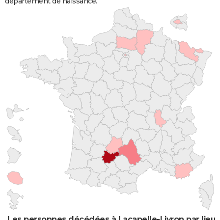
département de naissance.
Les personnes décédées à Lacapelle-Livron par lieu